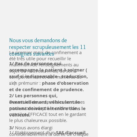
Nous vous demandons de
respecter scrupuleusement les 11
Le premier mois de confinement a
consignes suivantes
été très utile pour recueillir le
1/ Pas de personne qui
maximum de renseignements au
accompagne la patient à soigner (
sujet du nouveau virus, de son
sauf si indispensable - traduction,
comportement et des manières de
... )
s'en prémunir :
phase d'observation
et de confinement de prudence.
2/ Les personnes qui,
Durant les deux dernières semaines
éventuellement, véhiculent le
nous avons adapté le cabinet de
patient doivent attendre dans le
manière EFFICACE tout en le gardant
véhicule.
le plus chaleureux possible.
3/
Nous avons élargi
1/ Etablissement d'un
SAS d'accueil
considérablement la durée de chaque