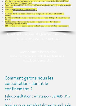
Epilation laser peaux claires et mates : vrai laser médical ALEXANDRITE/YAG
avec mesure de la pigmentaiton
Cicatrices : laser FRACTIONNE ( ABLATIF ( CO2 )et NON ABLATIF ) et micro-chirurgie
-----------------
Rides & lifting médical ( sans bistouri )
-----------------
Injections de fillers sous échographie pour pour une meilleure efficacité et
sécurité
B0T0X pour détendre muscles qui produisent les rides de la partie supérieure du
visage
Restaurer les volumes perdus avec des injections de fillers (acides
hyaluroniques​ : VOLUMETRIE
HIFU remise en tension des tissus profonds pour obtenir un lifting sans chirurgie
Quartier Européen
:
& Quartier Basilique
:
Avenue Woeste, 145 / 1090 Bxl
www.dermato-bernard.be
www.dermato-cosmetic-laser.brussels
www.laser-bernard.be
Comment gérons-nous les
consultations durant le
confinement ?
Télé-consultation : whatsapp -
32 485 395
111
tous les jours samedi et dimanche inclus de