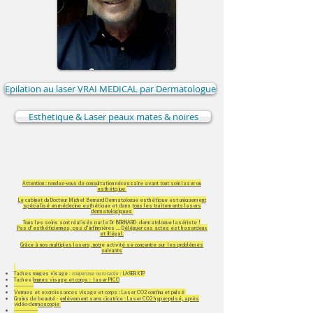
Epilation au laser VRAI MEDICAL par Dermatologue
Esthetique & Laser peaux mates & noires
Attention : rendez-vous de consultation nécessaire avant tout soin laser ou
esthétqiue
Le cabinet du Docteur Michel Bernard Dermatologue esthétique est uniquement
spécialisé en médecine esthétique et dans tous les traitements lasers
dermatologiques
Tous les soins sont réalisés par le Dr BERNARD, dermatologue lasériste !
Pas d'esthéticiennes, pas d'infirmières ... Déléguer ces actes est hasardeux
et illégal.
Grâce à nos multiples lasers, notre activité se concentre sur les problèmes
suivants
Taches rouges visage
: couperose ou rosacée :
LASER KTP
Taches brunes visage et corps : laser PICO
--------------​
Verrues et excroissances visage et corps : Laser CO2 continu et pulsé
Grains de beauté - enlèvement sans cicatrice : Laser CO2 hyper-pulsé, après
vidéo-dermoscopie
-----------------