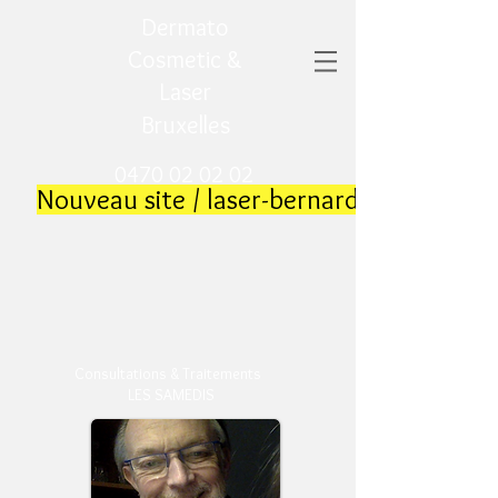
Dermato
Cosmetic &
Laser
Bruxelles
0470 02 02 02
​
Nouveau site / laser-bernard.be
​
Consultations & Traitements
LES SAMEDIS