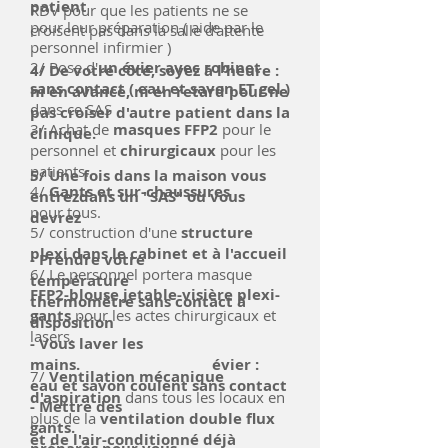
patient
RDV pour que les patients ne se
pour leur préparation ( aide par le
croisent pas dans la salle d'attente
personnel infirmier )
2/ Pose d'
un évier avec robinet
4/ De votre côté, soyez à l'heure :
sans contact ( eau et savon ET gel )
ni en avance, ni en retard pour ne
dans ce SAS
pas croiser d'autre patient dans la
3/ Achat de
masques FFP2
pour le
clinique.
personnel et
chirurgicaux
pour
les
patients.
5/ Une fois dans la maison vous
4/
Gants et sur-chaussures
entrezdans un "SAS" où vous
pour tous.
devrez
5/ construction d'une
structure
plexi dans le cabinet et à l'accueil
- Prendre votre
6/ Le personnel portera masque
température
FFP2-blouse jetable-visière plexi-
thermomètre sans contact à
gants
pour les actes chirurgicaux et
disposition
lasers.
- Vous laver les
mains. évier :
7/
Ventilation mécanique
eau et savon coulent sans contact
d'aspiration
dans tous les locaux en
- Mettre des
plus de la
ventilation double flux
gants.
et de l'air-conditionné déjà