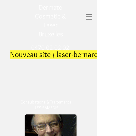
Dermato
Cosmetic &
Laser
Bruxelles
0470 02 02 02
​
Nouveau site / laser-bernard.be
​
Consultations & Traitements
LES SAMEDIS