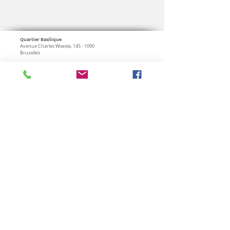
Quartier Basilique
Avenue Charles Woeste,
145 - 1090
Bruxelles
0470 02 02 02
consultation du lundi au samedi
Nous rejoindre