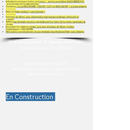
Epilation laser peaux claires et mates : vrai laser médical ALEXANDRITE/YAG
avec mesure de la pigmentaiton
Cicatrices : laser FRACTIONNE ( ABLATIF ( CO2 )et NON ABLATIF ) et micro-chirurgie
-----------------
Rides & lifting médical ( sans bistouri )
-----------------
Injections de fillers sous échographie pour pour une meilleure efficacité et
sécurité
B0T0X pour détendre muscles qui produisent les rides de la partie supérieure du
visage
Restaurer les volumes perdus avec des injections de fillers (acides
hyaluroniques​ : VOLUMETRIE
HIFU remise en tension des tissus profonds pour obtenir un lifting sans chirurgie
Quartier Européen
:
& Quartier Basilique
:
Avenue Woeste, 145 / 1090 Bxl
www.dermato-bernard.be
www.dermato-cosmetic-laser.brussels
www.laser-bernard.be
En Construction