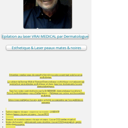
Epilation au laser VRAI MEDICAL par Dermatologue
Esthetique & Laser peaux mates & noires
Attention : rendez-vous de consultation nécessaire avant tout soin laser ou
esthétqiue
Le cabinet du Docteur Michel Bernard Dermatologue esthétique est uniquement
spécialisé en médecine esthétique et dans tous les traitements lasers
dermatologiques
Tous les soins sont réalisés par le Dr BERNARD, dermatologue lasériste !
Pas d'esthéticiennes, pas d'infirmières ... Déléguer ces actes est hasardeux
et illégal.
Grâce à nos multiples lasers, notre activité se concentre sur les problèmes
suivants
Taches rouges visage
: couperose ou rosacée :
LASER KTP
Taches brunes visage et corps : laser PICO
--------------​
Verrues et excroissances visage et corps : Laser CO2 continu et pulsé
Grains de beauté - enlèvement sans cicatrice : Laser CO2 hyper-pulsé, après
vidéo-dermoscopie
-----------------