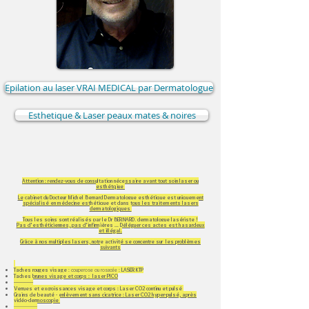
Epilation au laser VRAI MEDICAL par Dermatologue
Esthetique & Laser peaux mates & noires
Attention : rendez-vous de consultation nécessaire avant tout soin laser ou
esthétqiue
Le cabinet du Docteur Michel Bernard Dermatologue esthétique est uniquement
spécialisé en médecine esthétique et dans tous les traitements lasers
dermatologiques
Tous les soins sont réalisés par le Dr BERNARD, dermatologue lasériste !
Pas d'esthéticiennes, pas d'infirmières ... Déléguer ces actes est hasardeux
et illégal.
Grâce à nos multiples lasers, notre activité se concentre sur les problèmes
suivants
Taches rouges visage
: couperose ou rosacée :
LASER KTP
Taches brunes visage et corps : laser PICO
--------------​
Verrues et excroissances visage et corps : Laser CO2 continu et pulsé
Grains de beauté - enlèvement sans cicatrice : Laser CO2 hyper-pulsé, après
vidéo-dermoscopie
-----------------