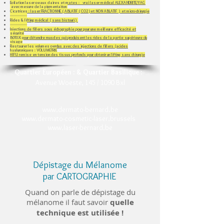
Epilation laser peaux claires et mates : vrai laser médical ALEXANDRITE/YAG
avec mesure de la pigmentaiton
Cicatrices : laser FRACTIONNE ( ABLATIF ( CO2 )et NON ABLATIF ) et micro-chirurgie
-----------------
Rides & lifting médical ( sans bistouri )
-----------------
Injections de fillers sous échographie pour pour une meilleure efficacité et
sécurité
B0T0X pour détendre muscles qui produisent les rides de la partie supérieure du
visage
Restaurer les volumes perdus avec des injections de fillers (acides
hyaluroniques​ : VOLUMETRIE
HIFU remise en tension des tissus profonds pour obtenir un lifting sans chirurgie
Quartier Européen
:
& Quartier Basilique
:
Avenue Woeste, 145 / 1090 Bxl
www.dermato-bernard.be
www.dermato-cosmetic-laser.brussels
www.laser-bernard.be
Dépistage du Mélanome
par CARTOGRAPHIE
Quand on parle de dépistage du
mélanome il faut savoir
quelle
technique est utilisée !