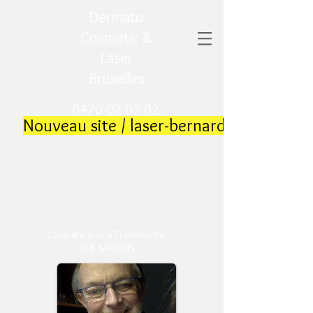
Dermato
Cosmetic &
Laser
Bruxelles
0470 02 02 02
​
Nouveau site / laser-bernard.be
​
Consultations & Traitements
LES SAMEDIS