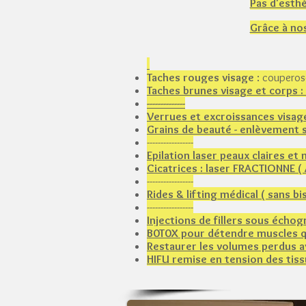
Pas d'esthé
Grâce à nos
Taches rouges visage
: couperos
Taches brunes visage et corps :
--------------​
Verrues et excroissances visag
Grains de beauté - enlèvement 
-----------------
Epilation laser peaux claires 
Cicatrices : laser FRACTIONNE (
-----------------
Rides & lifting médical ( sans bi
-----------------
Injections de fillers sous échog
B0T0X pour détendre muscles qui
Restaurer les volumes perdus av
HIFU remise en tension des tiss