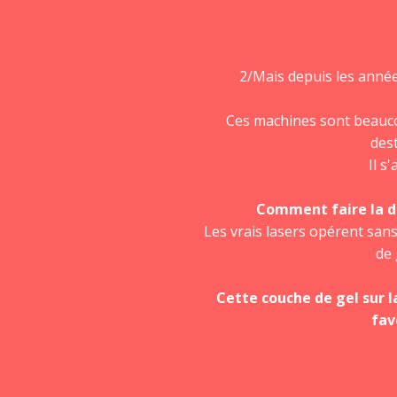
2/Mais depuis les année
Ces machines sont beaucou
dest
Il s
Comment faire la di
Les vrais lasers opérent san
de 
Cette couche de gel sur 
fav