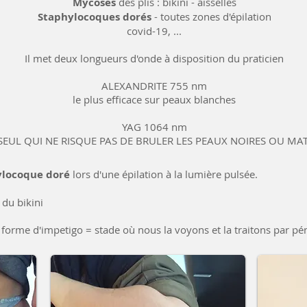
Mycoses
des plis : bikini - aisselles
Staphylocoques dorés
- toutes zones d'épilation
covid-19, ...
Il met deux longueurs d'onde à disposition du praticien
ALEXANDRITE 755 nm
le plus efficace sur peaux blanches
YAG 1064 nm
 SEUL QUI NE RISQUE PAS DE BRULER LES PEAUX NOIRES OU MA
ylocoque doré
lors d'une épilation à la lumière pulsée.
e du bikini
forme d'impetigo = stade où nous la voyons et la traitons par pénic