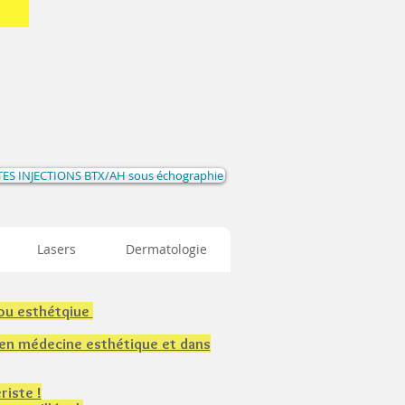
ES INJECTIONS BTX/AH sous échographie
Lasers
Dermatologie
 ou esthétqiue
 en médecine esthétique et dans
riste !