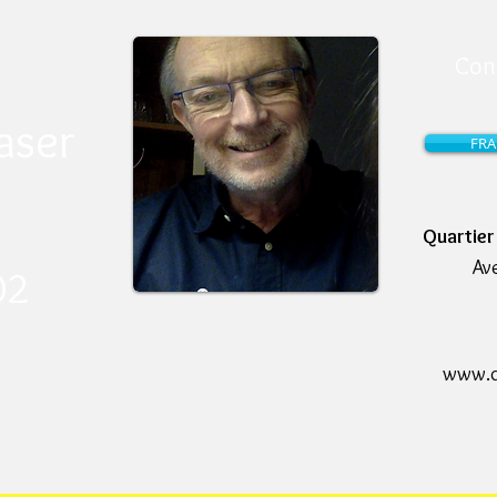
Con
aser
FRA
Quartie
Av
2 ​
www.de