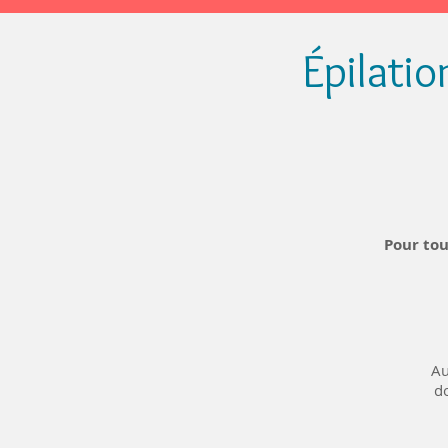
Épilatio
Pour tou
Au
do