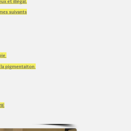
x et illégal.
èmes suivants
pie
e la pigmentaiton
RIE