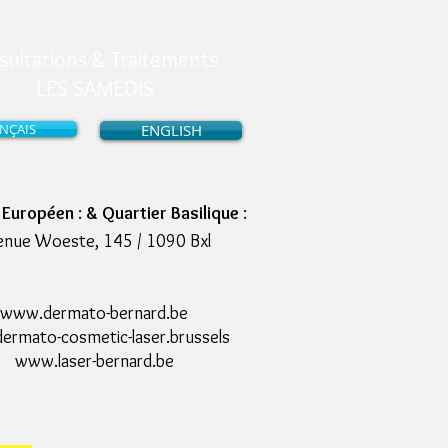
sultations & Traitements
LES SAMEDIS
NÇAIS
ENGLISH
r Européen
:
& Quartier Basilique
:
enue Woeste, 145 / 1090 Bxl
www.dermato-bernard.be
rmato-cosmetic-laser.brussels
www.laser-bernard.be