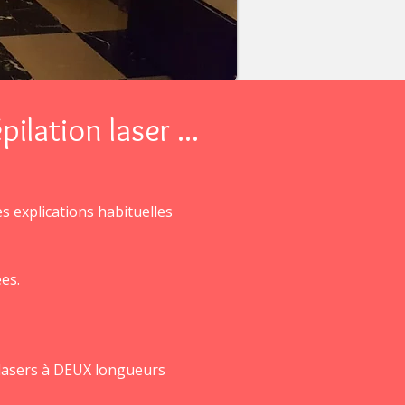
ilation laser ...
es explications habituelles
es.
s lasers à DEUX longueurs