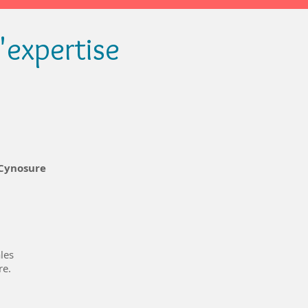
l'expertise
 Cynosure
les
re.