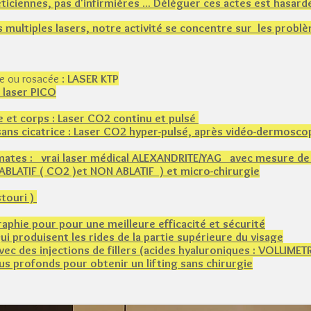
ticiennes, pas d'infirmières ... Déléguer ces actes est hasardeu
 multiples lasers, notre activité se concentre sur les probl
e ou rosacée :
LASER KTP
 laser PICO
e et corps : Laser CO2 continu et pulsé
sans cicatrice : Laser CO2 hyper-pulsé, après vidéo-dermosco
et mates : vrai laser médical ALEXANDRITE/YAG avec mesure d
 ABLATIF ( CO2 )et NON ABLATIF ) et micro-chirurgie
stouri )
raphie pour pour une meilleure efficacité et sécurité
 produisent les rides de la partie supérieure du visage
ec des injections de fillers (acides hyaluroniques​ : VOLUMET
us profonds pour obtenir un lifting sans chirurgie