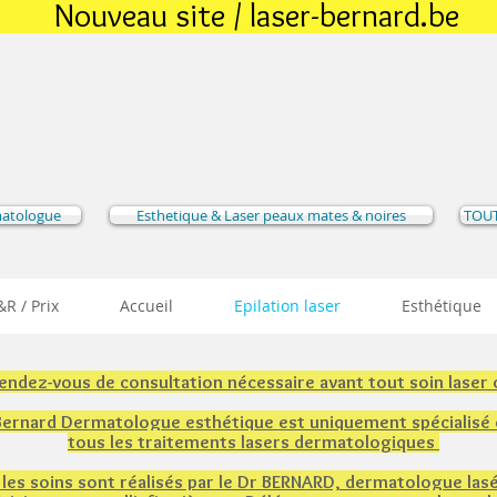
Nouveau site / laser-bernard.be
matologue
Esthetique & Laser peaux mates & noires
TOUT
R / Prix
Accueil
Epilation laser
Esthétique
rendez-vous de consultation nécessaire avant tout soin laser
 Bernard Dermatologue esthétique est uniquement spécialisé
tous les traitements lasers dermatologiques
 les soins sont réalisés par le Dr BERNARD, dermatologue lasé