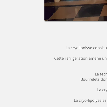
La cryolipolyse consist
Cette réfrigération amène une 
La tec
Bourrelets don
La cr
La cryo-lipolyse e