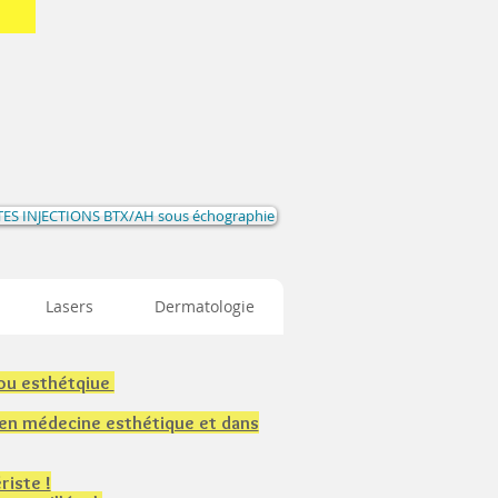
ES INJECTIONS BTX/AH sous échographie
Lasers
Dermatologie
 ou esthétqiue
 en médecine esthétique et dans
riste !