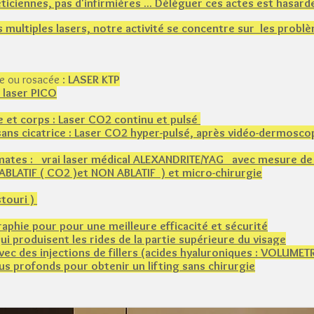
ticiennes, pas d'infirmières ... Déléguer ces actes est hasardeu
 multiples lasers, notre activité se concentre sur les probl
e ou rosacée :
LASER KTP
 laser PICO
e et corps : Laser CO2 continu et pulsé
sans cicatrice : Laser CO2 hyper-pulsé, après vidéo-dermosco
et mates : vrai laser médical ALEXANDRITE/YAG avec mesure d
 ABLATIF ( CO2 )et NON ABLATIF ) et micro-chirurgie
stouri )
raphie pour pour une meilleure efficacité et sécurité
 produisent les rides de la partie supérieure du visage
ec des injections de fillers (acides hyaluroniques​ : VOLUMET
us profonds pour obtenir un lifting sans chirurgie