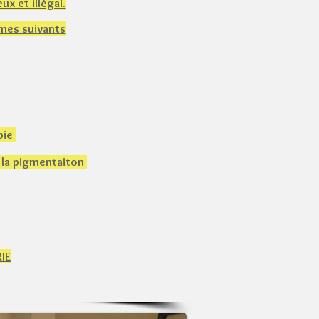
x et illégal.
èmes suivants
pie
e la pigmentaiton
RIE