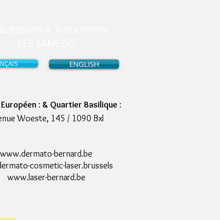
sultations & Traitements
LES SAMEDIS
NÇAIS
ENGLISH
r Européen
:
& Quartier Basilique
:
enue Woeste, 145 / 1090 Bxl
www.dermato-bernard.be
rmato-cosmetic-laser.brussels
www.laser-bernard.be