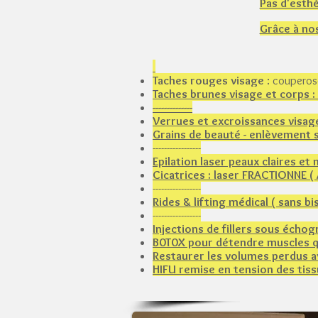
Pas d'esthé
Grâce à nos
Taches rouges visage
: couperos
Taches brunes visage et corps :
--------------​
Verrues et excroissances visag
Grains de beauté - enlèvement 
-----------------
Epilation laser peaux claires 
Cicatrices : laser FRACTIONNE (
-----------------
Rides & lifting médical ( sans bi
-----------------
Injections de fillers sous échog
B0T0X pour détendre muscles qui
Restaurer les volumes perdus av
HIFU remise en tension des tiss