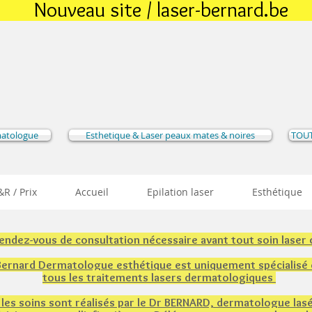
Nouveau site / laser-bernard.be
matologue
Esthetique & Laser peaux mates & noires
TOUT
R / Prix
Accueil
Epilation laser
Esthétique
rendez-vous de consultation nécessaire avant tout soin laser
 Bernard Dermatologue esthétique est uniquement spécialisé
tous les traitements lasers dermatologiques
 les soins sont réalisés par le Dr BERNARD, dermatologue lasé