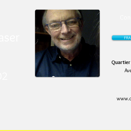
Con
aser
FRA
Quartie
Av
2 ​
www.de