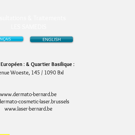
sultations & Traitements
LES SAMEDIS
NÇAIS
ENGLISH
r Européen
:
& Quartier Basilique
:
enue Woeste, 145 / 1090 Bxl
www.dermato-bernard.be
rmato-cosmetic-laser.brussels
www.laser-bernard.be