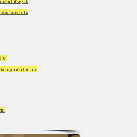
x et illégal.
èmes suivants
pie
e la pigmentaiton
RIE