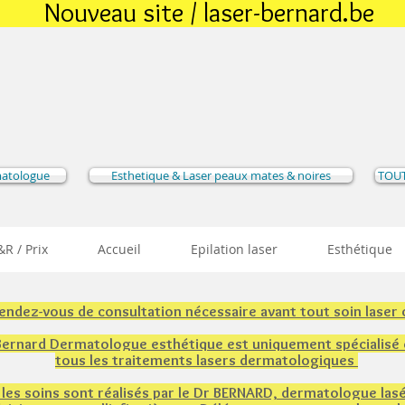
Nouveau site / laser-bernard.be
matologue
Esthetique & Laser peaux mates & noires
TOUT
R / Prix
Accueil
Epilation laser
Esthétique
rendez-vous de consultation nécessaire avant tout soin laser
 Bernard Dermatologue esthétique est uniquement spécialisé
tous les traitements lasers dermatologiques
 les soins sont réalisés par le Dr BERNARD, dermatologue lasé