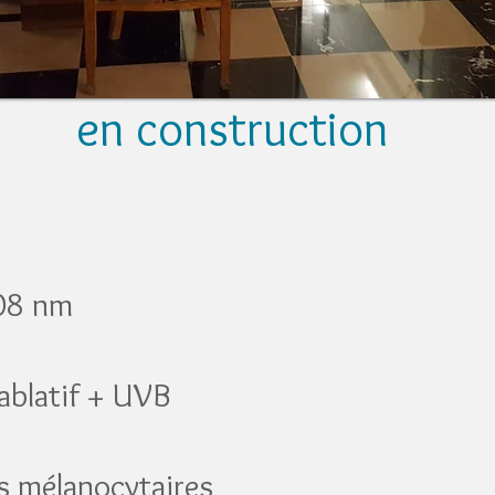
en construction
308 nm
 ablatif + UVB
es mélanocytaires