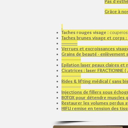
Pas d'esthé
Grâce à nos
Taches rouges visage
: couperos
Taches brunes visage et corps :
--------------​
Verrues et excroissances visag
Grains de beauté - enlèvement 
-----------------
Epilation laser peaux claires 
Cicatrices : laser FRACTIONNE (
-----------------
Rides & lifting médical ( sans bi
-----------------
Injections de fillers sous échog
B0T0X pour détendre muscles qui
Restaurer les volumes perdus av
HIFU remise en tension des tiss