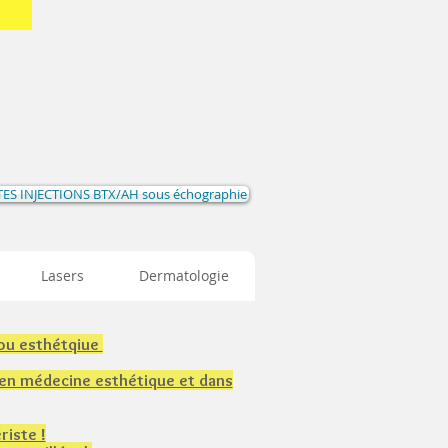
ES INJECTIONS BTX/AH sous échographie
Lasers
Dermatologie
 ou esthétqiue
 en médecine esthétique et dans
riste !