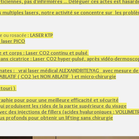
ticiennes, pas d'infirmières ... Déléguer ces actes est hasardeu
 multiples lasers, notre activité se concentre sur les probl
e ou rosacée :
LASER KTP
 laser PICO
e et corps : Laser CO2 continu et pulsé
sans cicatrice : Laser CO2 hyper-pulsé, après vidéo-dermosco
et mates : vrai laser médical ALEXANDRITE/YAG avec mesure d
 ABLATIF ( CO2 )et NON ABLATIF ) et micro-chirurgie
stouri )
raphie pour pour une meilleure efficacité et sécurité
 produisent les rides de la partie supérieure du visage
ec des injections de fillers (acides hyaluroniques​ : VOLUMET
us profonds pour obtenir un lifting sans chirurgie