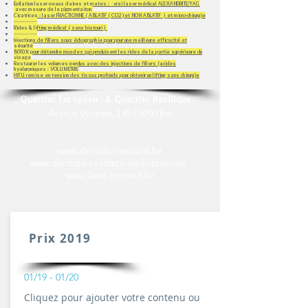
Epilation laser peaux claires et mates : vrai laser médical ALEXANDRITE/YAG
avec mesure de la pigmentaiton
Cicatrices : laser FRACTIONNE ( ABLATIF ( CO2 )et NON ABLATIF ) et micro-chirurgie
-----------------
Rides & lifting médical ( sans bistouri )
-----------------
Injections de fillers sous échographie pour pour une meilleure efficacité et
sécurité
B0T0X pour détendre muscles qui produisent les rides de la partie supérieure du
visage
Restaurer les volumes perdus avec des injections de fillers (acides
hyaluroniques​ : VOLUMETRIE
HIFU remise en tension des tissus profonds pour obtenir un lifting sans chirurgie
Quartier Européen
:
& Quartier Basilique
:
Avenue Woeste, 145 / 1090 Bxl
www.dermato-bernard.be
www.dermato-cosmetic-laser.brussels
www.laser-bernard.be
Prix 2019
01/19 - 01/20
Cliquez pour ajouter votre contenu ou