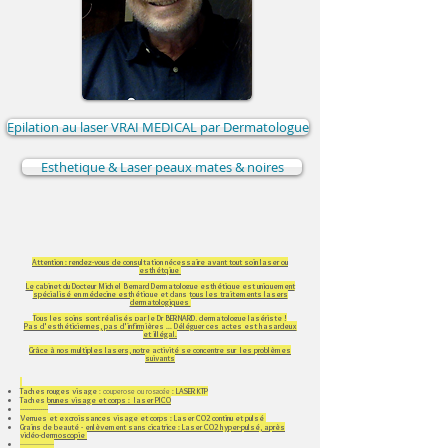
Epilation au laser VRAI MEDICAL par Dermatologue
Esthetique & Laser peaux mates & noires
Attention : rendez-vous de consultation nécessaire avant tout soin laser ou
esthétqiue
Le cabinet du Docteur Michel Bernard Dermatologue esthétique est uniquement
spécialisé en médecine esthétique et dans tous les traitements lasers
dermatologiques
Tous les soins sont réalisés par le Dr BERNARD, dermatologue lasériste !
Pas d'esthéticiennes, pas d'infirmières ... Déléguer ces actes est hasardeux
et illégal.
Grâce à nos multiples lasers, notre activité se concentre sur les problèmes
suivants
Taches rouges visage
: couperose ou rosacée :
LASER KTP
Taches brunes visage et corps : laser PICO
--------------​
Verrues et excroissances visage et corps : Laser CO2 continu et pulsé
Grains de beauté - enlèvement sans cicatrice : Laser CO2 hyper-pulsé, après
vidéo-dermoscopie
-----------------