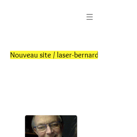
Dermato
Cosmetic &
Laser
Bruxelles
0470 02 02 02
​
Nouveau site / laser-bernard.be
​
Consultations & Traitements
LES SAMEDIS