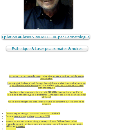
Epilation au laser VRAI MEDICAL par Dermatologue
Esthetique & Laser peaux mates & noires
Attention : rendez-vous de consultation nécessaire avant tout soin laser ou
esthétqiue
Le cabinet du Docteur Michel Bernard Dermatologue esthétique est uniquement
spécialisé en médecine esthétique et dans tous les traitements lasers
dermatologiques
Tous les soins sont réalisés par le Dr BERNARD, dermatologue lasériste !
Pas d'esthéticiennes, pas d'infirmières ... Déléguer ces actes est hasardeux
et illégal.
Grâce à nos multiples lasers, notre activité se concentre sur les problèmes
suivants
Taches rouges visage
: couperose ou rosacée :
LASER KTP
Taches brunes visage et corps : laser PICO
--------------​
Verrues et excroissances visage et corps : Laser CO2 continu et pulsé
Grains de beauté - enlèvement sans cicatrice : Laser CO2 hyper-pulsé, après
vidéo-dermoscopie
-----------------