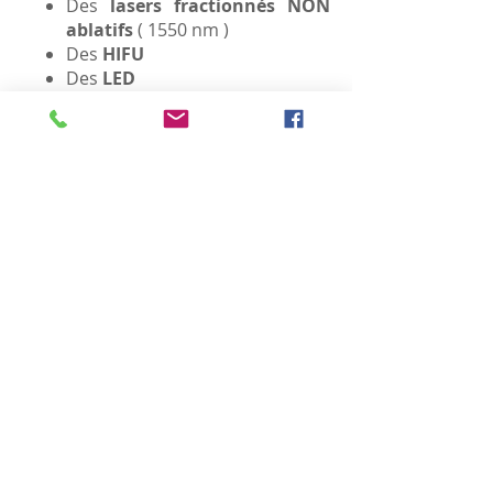
Des
lasers fractionnés NON
ablatifs
( 1550 nm )
Des
HIFU
Des
LED
Au niveau de la silhouette :
Cryolipolyse
Stimulation musculaire par
induction magnétique
Combinaison de massage et
LED ( dans la même machine )
HIFU pour le corps
Quartier Basilique
Avenue Charles Woeste,
145 - 1090
Bruxelles
0470 02 02 02