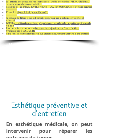
Epilation laser peaux claires et mates : vrai laser médical ALEXANDRITE/YAG
avec mesure de la pigmentaiton
Cicatrices : laser FRACTIONNE ( ABLATIF ( CO2 )et NON ABLATIF ) et micro-chirurgie
-----------------
Rides & lifting médical ( sans bistouri )
-----------------
Injections de fillers sous échographie pour pour une meilleure efficacité et
sécurité
B0T0X pour détendre muscles qui produisent les rides de la partie supérieure du
visage
Restaurer les volumes perdus avec des injections de fillers (acides
hyaluroniques​ : VOLUMETRIE
HIFU remise en tension des tissus profonds pour obtenir un lifting sans chirurgie
Quartier Européen
:
& Quartier Basilique
:
Avenue Woeste, 145 / 1090 Bxl
www.dermato-bernard.be
www.dermato-cosmetic-laser.brussels
www.laser-bernard.be
Esthétique préventive et
d'entretien
En esthétique médicale, on peut
intervenir pour réparer les
outrages du temps.