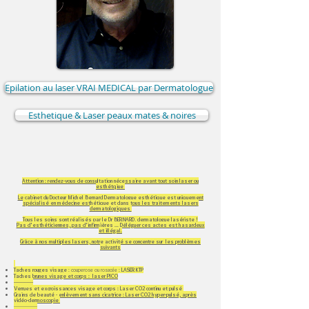
Epilation au laser VRAI MEDICAL par Dermatologue
Esthetique & Laser peaux mates & noires
Attention : rendez-vous de consultation nécessaire avant tout soin laser ou
esthétqiue
Le cabinet du Docteur Michel Bernard Dermatologue esthétique est uniquement
spécialisé en médecine esthétique et dans tous les traitements lasers
dermatologiques
Tous les soins sont réalisés par le Dr BERNARD, dermatologue lasériste !
Pas d'esthéticiennes, pas d'infirmières ... Déléguer ces actes est hasardeux
et illégal.
Grâce à nos multiples lasers, notre activité se concentre sur les problèmes
suivants
Taches rouges visage
: couperose ou rosacée :
LASER KTP
Taches brunes visage et corps : laser PICO
--------------​
Verrues et excroissances visage et corps : Laser CO2 continu et pulsé
Grains de beauté - enlèvement sans cicatrice : Laser CO2 hyper-pulsé, après
vidéo-dermoscopie
-----------------