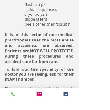
flash lamps
radio frequencies
cryolipolysis
diode lasers
peels other than ‘scrubs’ ​
It is in this sector of non-medical
practitioners that the most abuse
and accidents are observed.
Patients are NOT WELL PROTECTED
during these procedures and
accidents are far from rare.
To find out the speciality of the
doctor you are seeing, ask for their
INAMI number.
This is a number that identifies each
doctor in Belgium, with the last three
digits indicating their specialisation.
Dermatologist: 1/ xxxxxxxx / 550