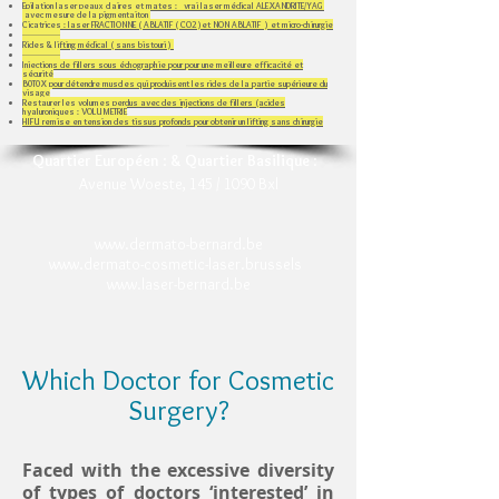
Epilation laser peaux claires et mates : vrai laser médical ALEXANDRITE/YAG
avec mesure de la pigmentaiton
Cicatrices : laser FRACTIONNE ( ABLATIF ( CO2 )et NON ABLATIF ) et micro-chirurgie
-----------------
Rides & lifting médical ( sans bistouri )
-----------------
Injections de fillers sous échographie pour pour une meilleure efficacité et
sécurité
B0T0X pour détendre muscles qui produisent les rides de la partie supérieure du
visage
Restaurer les volumes perdus avec des injections de fillers (acides
hyaluroniques​ : VOLUMETRIE
HIFU remise en tension des tissus profonds pour obtenir un lifting sans chirurgie
Quartier Européen
:
& Quartier Basilique
:
Avenue Woeste, 145 / 1090 Bxl
www.dermato-bernard.be
www.dermato-cosmetic-laser.brussels
www.laser-bernard.be
Which Doctor for Cosmetic
Surgery?
Faced with the excessive diversity
of types of doctors ‘interested’ in