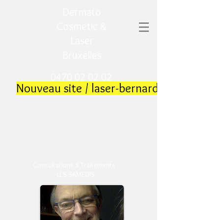
Dermato
Cosmetic &
Laser
Bruxelles
0470 02 02 02
​
Nouveau site / laser-bernard.be
​
Consultations & Traitements
LES SAMEDIS