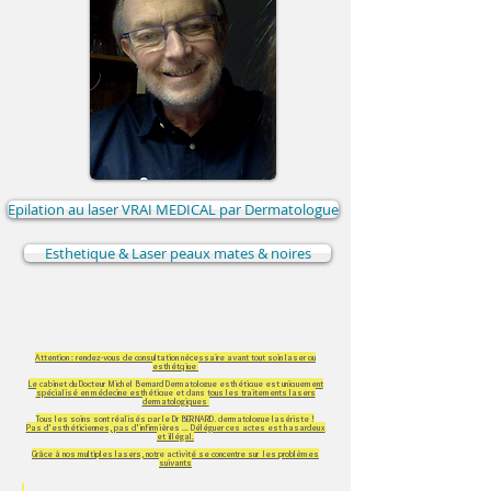
Epilation au laser VRAI MEDICAL par Dermatologue
Esthetique & Laser peaux mates & noires
Attention : rendez-vous de consultation nécessaire avant tout soin laser ou
esthétqiue
Le cabinet du Docteur Michel Bernard Dermatologue esthétique est uniquement
spécialisé en médecine esthétique et dans tous les traitements lasers
dermatologiques
Tous les soins sont réalisés par le Dr BERNARD, dermatologue lasériste !
Pas d'esthéticiennes, pas d'infirmières ... Déléguer ces actes est hasardeux
et illégal.
Grâce à nos multiples lasers, notre activité se concentre sur les problèmes
suivants