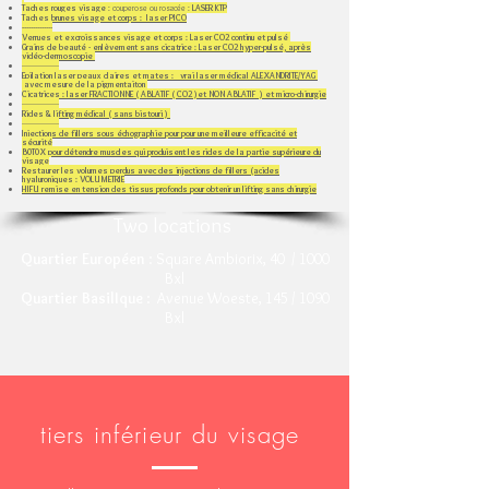
Taches rouges visage
: couperose ou rosacée :
LASER KTP
Taches brunes visage et corps : laser PICO
--------------​
Verrues et excroissances visage et corps : Laser CO2 continu et pulsé
Grains de beauté - enlèvement sans cicatrice : Laser CO2 hyper-pulsé, après
vidéo-dermoscopie
-----------------
Epilation laser peaux claires et mates : vrai laser médical ALEXANDRITE/YAG
avec mesure de la pigmentaiton
Cicatrices : laser FRACTIONNE ( ABLATIF ( CO2 )et NON ABLATIF ) et micro-chirurgie
-----------------
Rides & lifting médical ( sans bistouri )
-----------------
Injections de fillers sous échographie pour pour une meilleure efficacité et
sécurité
B0T0X pour détendre muscles qui produisent les rides de la partie supérieure du
visage
Restaurer les volumes perdus avec des injections de fillers (acides
hyaluroniques​ : VOLUMETRIE
HIFU remise en tension des tissus profonds pour obtenir un lifting sans chirurgie
Two locations
Quartier Européen
: Square Ambiorix, 40 / 1000
Bxl
Quartier BasilIque
: Avenue Woeste, 145 / 1090
Bxl
tiers
inférieur du visage