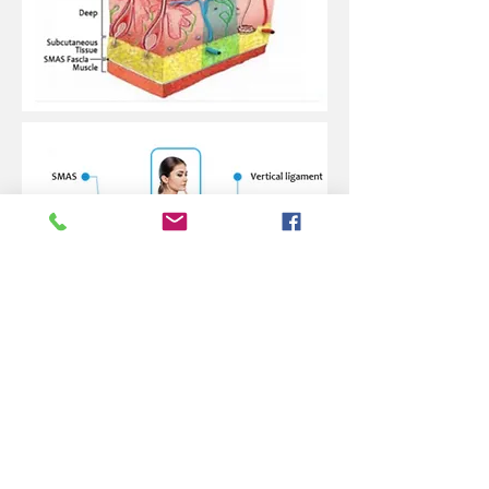
Avenue Charles Woeste
145 - 1090
bruxelles
0470 02 02 02
Square Ambiorix , 40
1000 Bruxelles
02 280 13 42
daily consultation
consultation on Saturdays
To join us