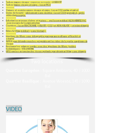
Taches rouges visage
: couperose ou rosacée :
LASER KTP
Taches brunes visage et corps : laser PICO
--------------​
Verrues et excroissances visage et corps : Laser CO2 continu et pulsé
Grains de beauté - enlèvement sans cicatrice : Laser CO2 hyper-pulsé, après
vidéo-dermoscopie
-----------------
Epilation laser peaux claires et mates : vrai laser médical ALEXANDRITE/YAG
avec mesure de la pigmentaiton
Cicatrices : laser FRACTIONNE ( ABLATIF ( CO2 )et NON ABLATIF ) et micro-chirurgie
-----------------
Rides & lifting médical ( sans bistouri )
-----------------
Injections de fillers sous échographie pour pour une meilleure efficacité et
sécurité
B0T0X pour détendre muscles qui produisent les rides de la partie supérieure du
visage
Restaurer les volumes perdus avec des injections de fillers (acides
hyaluroniques​ : VOLUMETRIE
HIFU remise en tension des tissus profonds pour obtenir un lifting sans chirurgie
Two locations
Quartier Européen
: Square Ambiorix, 40 / 1000
Bxl
Quartier BasilIque
: Avenue Woeste, 145 / 1090
Bxl
VIDEO