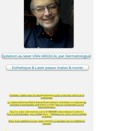
Epilation au laser VRAI MEDICAL par Dermatologue
Esthetique & Laser peaux mates & noires
Attention : rendez-vous de consultation nécessaire avant tout soin laser ou
esthétqiue
Le cabinet du Docteur Michel Bernard Dermatologue esthétique est uniquement
spécialisé en médecine esthétique et dans tous les traitements lasers
dermatologiques
Tous les soins sont réalisés par le Dr BERNARD, dermatologue lasériste !
Pas d'esthéticiennes, pas d'infirmières ... Déléguer ces actes est hasardeux
et illégal.
Grâce à nos multiples lasers, notre activité se concentre sur les problèmes
suivants