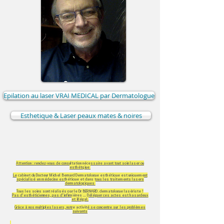
Epilation au laser VRAI MEDICAL par Dermatologue
Esthetique & Laser peaux mates & noires
Attention : rendez-vous de consultation nécessaire avant tout soin laser ou
esthétqiue
Le cabinet du Docteur Michel Bernard Dermatologue esthétique est uniquement
spécialisé en médecine esthétique et dans tous les traitements lasers
dermatologiques
Tous les soins sont réalisés par le Dr BERNARD, dermatologue lasériste !
Pas d'esthéticiennes, pas d'infirmières ... Déléguer ces actes est hasardeux
et illégal.
Grâce à nos multiples lasers, notre activité se concentre sur les problèmes
suivants