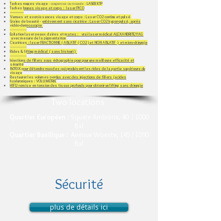
Taches rouges visage
: couperose ou rosacée :
LASER KTP
Taches brunes visage et corps : laser PICO
--------------​
Verrues et excroissances visage et corps : Laser CO2 continu et pulsé
Grains de beauté - enlèvement sans cicatrice : Laser CO2 hyper-pulsé, après
vidéo-dermoscopie
-----------------
Epilation laser peaux claires et mates : vrai laser médical ALEXANDRITE/YAG
avec mesure de la pigmentaiton
Cicatrices : laser FRACTIONNE ( ABLATIF ( CO2 )et NON ABLATIF ) et micro-chirurgie
-----------------
Rides & lifting médical ( sans bistouri )
-----------------
Injections de fillers sous échographie pour pour une meilleure efficacité et
sécurité
B0T0X pour détendre muscles qui produisent les rides de la partie supérieure du
visage
Restaurer les volumes perdus avec des injections de fillers (acides
hyaluroniques​ : VOLUMETRIE
HIFU remise en tension des tissus profonds pour obtenir un lifting sans chirurgie
Two locations
Quartier Européen
: Square Ambiorix, 40 / 1000
Bxl
Quartier BasilIque
: Avenue Woeste, 145 / 1090
Bxl
Sécurité
plus de détails ici