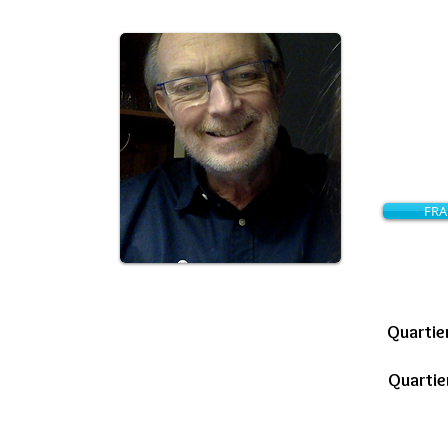
etic
Cons
a
FRA
nt
Quartie
Quartie