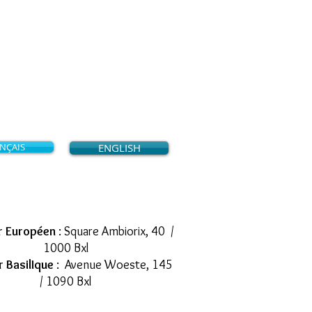
ultations & Treatments
ON SATURDAYS
nd every day until 6:00 p. m.
Français / English
NÇAIS
ENGLISH
Two locations
r Européen
: Square Ambiorix, 40 /
1000 Bxl
r BasilIque
: Avenue Woeste, 145
/ 1090 Bxl