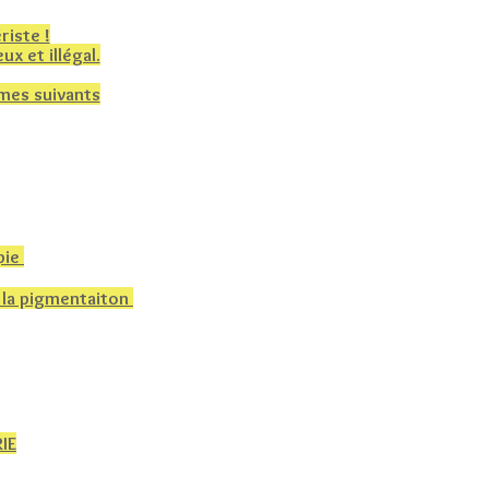
riste !
x et illégal.
èmes suivants
pie
e la pigmentaiton
RIE