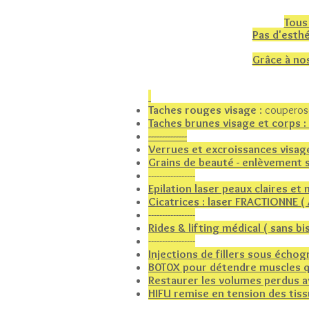
Tous
Pas d'esthé
Grâce à nos
Taches rouges visage
: couperos
Taches brunes visage et corps :
--------------​
Verrues et excroissances visag
Grains de beauté - enlèvement 
-----------------
Epilation laser peaux claires 
Cicatrices : laser FRACTIONNE (
-----------------
Rides & lifting médical ( sans bi
-----------------
Injections de fillers sous échog
B0T0X pour détendre muscles qui
Restaurer les volumes perdus av
HIFU remise en tension des tiss