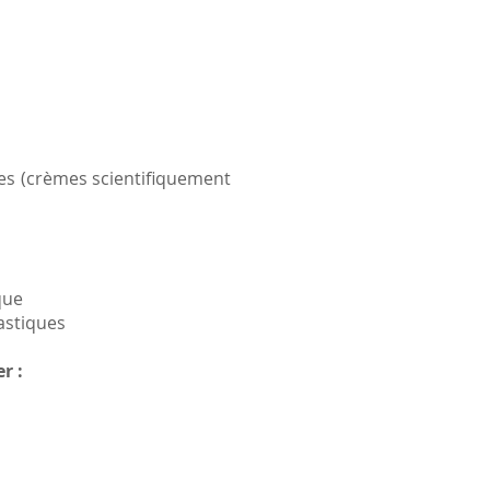
ces (crèmes scientifiquement
que
astiques
r :