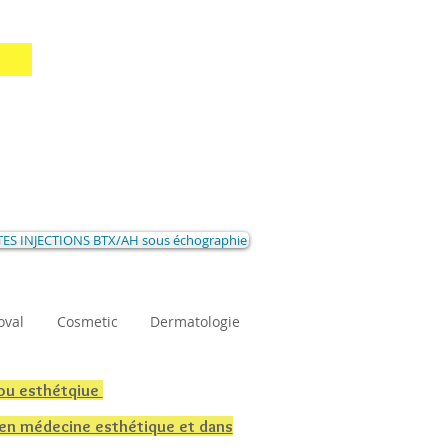
ES INJECTIONS BTX/AH sous échographie
oval
Cosmetic
Dermatologie
 ou esthétqiue
 en médecine esthétique et dans