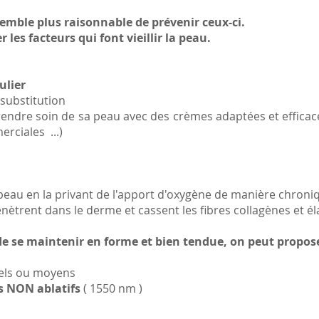
emble plus raisonnable de prévenir ceux-ci.
r les facteurs qui font vieillir la peau.
ulier
substitution
rendre soin de sa peau avec des crèmes adaptées et effica
rciales ...)
peau en la privant de l'apport d'oxygène de manière chroni
nètrent dans le derme et cassent les fibres collagènes et él
e se maintenir en forme et bien tendue, on peut propose
iels ou moyens
s NON ablatifs
( 1550 nm )