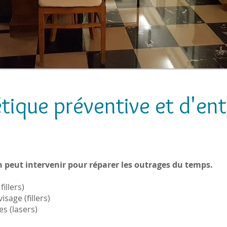
tique préventive et d'ent
 peut intervenir pour réparer les outrages du temps.
fillers)
sage (fillers)
s (lasers)