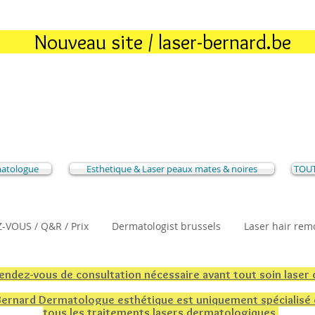
Nouveau site / laser-bernard.be
matologue
Esthetique & Laser peaux mates & noires
TOUT
-VOUS / Q&R / Prix
Dermatologist brussels
Laser hair rem
rendez-vous de consultation nécessaire avant tout soin laser
 Bernard Dermatologue esthétique est uniquement spécialisé
tous les traitements lasers dermatologiques