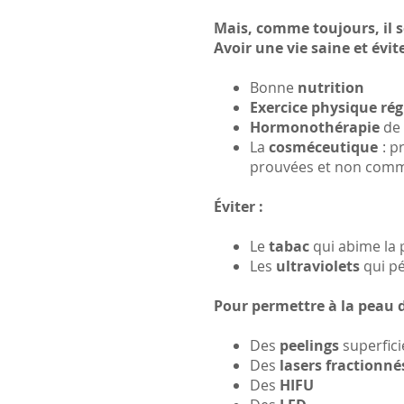
Mais, comme toujours, il s
Avoir une vie saine et évite
Bonne
nutrition
Exercice physique rég
Hormonothérapie
de 
La
cosméceutique
: p
prouvées et non comme
Éviter :
Le
tabac
qui abime la 
Les
ultraviolets
qui pé
Pour permettre à la peau d
Des
peelings
superfic
Des
lasers fractionné
Des
HIFU