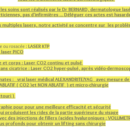
 les soins sont réalisés par le Dr BERNARD, dermatologue lasé
ticiennes, pas d'infirmières ... Déléguer ces actes est hasardeu
 multiples lasers, notre activité se concentre sur les probl
e ou rosacée :
LASER KTP
 laser PICO
e et corps : Laser CO2 continu et pulsé
sans cicatrice : Laser CO2 hyper-pulsé, après vidéo-dermosco
et mates : vrai laser médical ALEXANDRITE/YAG avec mesure d
 ABLATIF ( CO2 )et NON ABLATIF ) et micro-chirurgie
stouri )
raphie pour pour une meilleure efficacité et sécurité
 produisent les rides de la partie supérieure du visage
ec des injections de fillers (acides hyaluroniques​ : VOLUMET
us profonds pour obtenir un lifting sans chirurgie