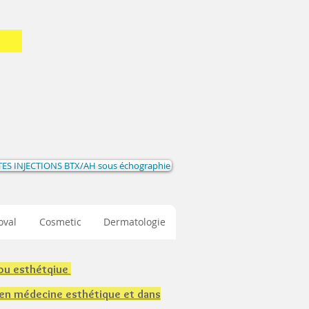
ES INJECTIONS BTX/AH sous échographie
oval
Cosmetic
Dermatologie
 ou esthétqiue
 en médecine esthétique et dans