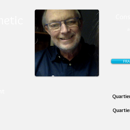
etic
Cons
a
FRA
nt
Quartie
Quartie