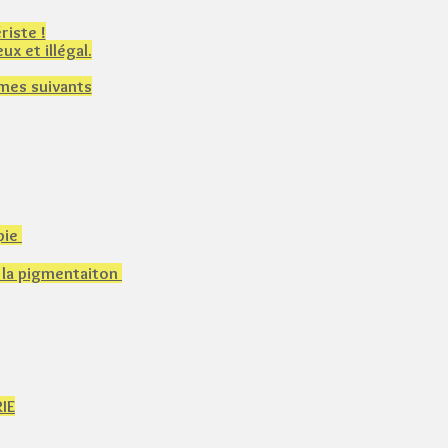
riste !
x et illégal.
èmes suivants
pie
e la pigmentaiton
RIE