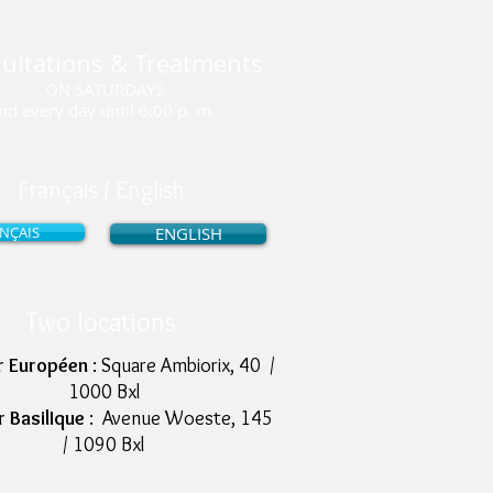
ultations & Treatments
ON SATURDAYS
nd every day until 6:00 p. m.
Français / English
NÇAIS
ENGLISH
Two locations
r Européen
: Square Ambiorix, 40 /
1000 Bxl
r BasilIque
: Avenue Woeste, 145
/ 1090 Bxl