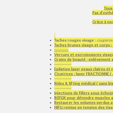
Tous
Pas d'esthé
Grâce à nos
Taches rouges visage
: couperos
Taches brunes visage et corps :
--------------​
Verrues et excroissances visag
Grains de beauté - enlèvement 
-----------------
Epilation laser peaux claires 
Cicatrices : laser FRACTIONNE (
-----------------
Rides & lifting médical ( sans bi
-----------------
Injections de fillers sous échog
B0T0X pour détendre muscles qui
Restaurer les volumes perdus av
HIFU remise en tension des tiss