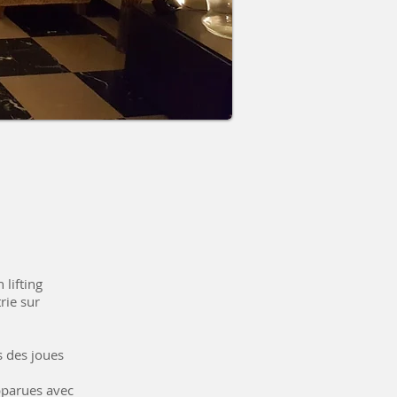
 lifting
rie sur
s des joues
pparues avec