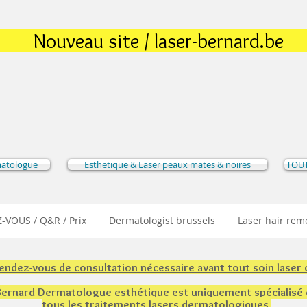
Nouveau site / laser-bernard.be
matologue
Esthetique & Laser peaux mates & noires
TOUT
-VOUS / Q&R / Prix
Dermatologist brussels
Laser hair rem
rendez-vous de consultation nécessaire avant tout soin laser
 Bernard Dermatologue esthétique est uniquement spécialisé
tous les traitements lasers dermatologiques