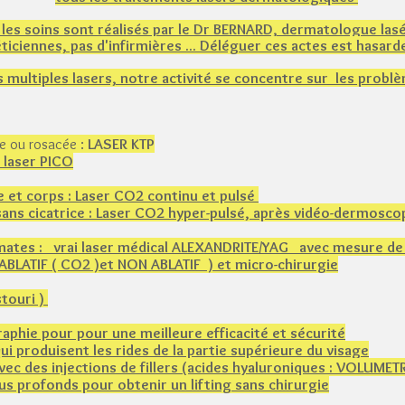
 les soins sont réalisés par le Dr BERNARD, dermatologue lasé
ticiennes, pas d'infirmières ... Déléguer ces actes est hasardeu
 multiples lasers, notre activité se concentre sur les probl
e ou rosacée :
LASER KTP
 laser PICO
e et corps : Laser CO2 continu et pulsé
sans cicatrice : Laser CO2 hyper-pulsé, après vidéo-dermosco
et mates : vrai laser médical ALEXANDRITE/YAG avec mesure d
 ABLATIF ( CO2 )et NON ABLATIF ) et micro-chirurgie
stouri )
raphie pour pour une meilleure efficacité et sécurité
 produisent les rides de la partie supérieure du visage
ec des injections de fillers (acides hyaluroniques​ : VOLUMET
us profonds pour obtenir un lifting sans chirurgie