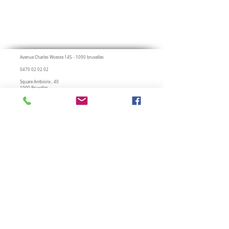
Avenue Charles Woeste
145 - 1090
bruxelles
0470 02 02 02
Square Ambiorix , 40
1000 Bruxelles
02 280 13 42
daily consultation
consultation on Saturdays
To join us