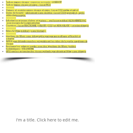
Taches rouges visage
: couperose ou rosacée :
LASER KTP
Taches brunes visage et corps : laser PICO
--------------​
Verrues et excroissances visage et corps : Laser CO2 continu et pulsé
Grains de beauté - enlèvement sans cicatrice : Laser CO2 hyper-pulsé, après
vidéo-dermoscopie
-----------------
Epilation laser peaux claires et mates : vrai laser médical ALEXANDRITE/YAG
avec mesure de la pigmentaiton
Cicatrices : laser FRACTIONNE ( ABLATIF ( CO2 )et NON ABLATIF ) et micro-chirurgie
-----------------
Rides & lifting médical ( sans bistouri )
-----------------
Injections de fillers sous échographie pour pour une meilleure efficacité et
sécurité
B0T0X pour détendre muscles qui produisent les rides de la partie supérieure du
visage
Restaurer les volumes perdus avec des injections de fillers (acides
hyaluroniques​ : VOLUMETRIE
HIFU remise en tension des tissus profonds pour obtenir un lifting sans chirurgie
Two locations
Quartier Européen
: Square Ambiorix, 40 / 1000
Bxl
Quartier BasilIque
: Avenue Woeste, 145 / 1090
Bxl
My Items
I'm a title. ​Click here to edit me.