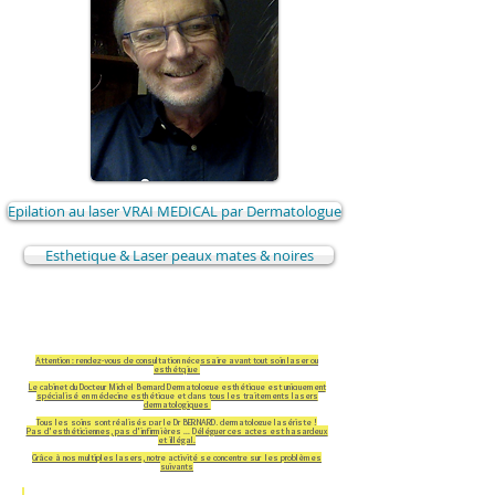
Epilation au laser VRAI MEDICAL par Dermatologue
Esthetique & Laser peaux mates & noires
Attention : rendez-vous de consultation nécessaire avant tout soin laser ou
esthétqiue
Le cabinet du Docteur Michel Bernard Dermatologue esthétique est uniquement
spécialisé en médecine esthétique et dans tous les traitements lasers
dermatologiques
Tous les soins sont réalisés par le Dr BERNARD, dermatologue lasériste !
Pas d'esthéticiennes, pas d'infirmières ... Déléguer ces actes est hasardeux
et illégal.
Grâce à nos multiples lasers, notre activité se concentre sur les problèmes
suivants