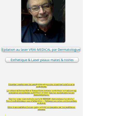
Epilation au laser VRAI MEDICAL par Dermatologue
Esthetique & Laser peaux mates & noires
Attention : rendez-vous de consultation nécessaire avant tout soin laser ou
esthétqiue
Le cabinet du Docteur Michel Bernard Dermatologue esthétique est uniquement
spécialisé en médecine esthétique et dans tous les traitements lasers
dermatologiques
Tous les soins sont réalisés par le Dr BERNARD, dermatologue lasériste !
Pas d'esthéticiennes, pas d'infirmières ... Déléguer ces actes est hasardeux
et illégal.
Grâce à nos multiples lasers, notre activité se concentre sur les problèmes
suivants