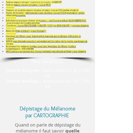
Taches rouges visage
: couperose ou rosacée :
LASER KTP
Taches brunes visage et corps : laser PICO
--------------​
Verrues et excroissances visage et corps : Laser CO2 continu et pulsé
Grains de beauté - enlèvement sans cicatrice : Laser CO2 hyper-pulsé, après
vidéo-dermoscopie
-----------------
Epilation laser peaux claires et mates : vrai laser médical ALEXANDRITE/YAG
avec mesure de la pigmentaiton
Cicatrices : laser FRACTIONNE ( ABLATIF ( CO2 )et NON ABLATIF ) et micro-chirurgie
-----------------
Rides & lifting médical ( sans bistouri )
-----------------
Injections de fillers sous échographie pour pour une meilleure efficacité et
sécurité
B0T0X pour détendre muscles qui produisent les rides de la partie supérieure du
visage
Restaurer les volumes perdus avec des injections de fillers (acides
hyaluroniques​ : VOLUMETRIE
HIFU remise en tension des tissus profonds pour obtenir un lifting sans chirurgie
Two locations
Quartier Européen
: Square Ambiorix, 40 / 1000
Bxl
Quartier BasilIque
: Avenue Woeste, 145 / 1090
Bxl
Dépistage du Mélanome
par CARTOGRAPHIE
Quand on parle de dépistage du
mélanome il faut savoir
quelle