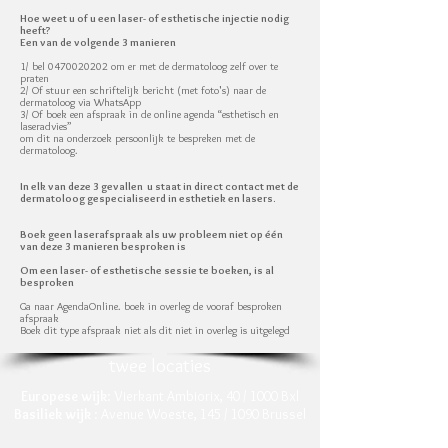
Hoe weet u of u een laser- of esthetische injectie nodig
heeft?
Een van de volgende 3 manieren
1/ bel 0470020202 om er met de dermatoloog zelf over te
praten
2/ Of stuur een schriftelijk bericht (met foto's) naar de
dermatoloog via WhatsApp
3/ Of boek een afspraak in de online agenda “esthetisch en
laseradvies”
om dit na onderzoek persoonlijk te bespreken met de
dermatoloog.
In elk van deze 3 gevallen u staat in direct contact met de
dermatoloog gespecialiseerd in esthetiek en lasers.
Boek geen laserafspraak als uw probleem niet op één
van deze 3 manieren besproken is
Om een laser- of esthetische sessie te boeken, is al
besproken
Ga naar AgendaOnline. boek in overleg de vooraf besproken
afspraak
Boek dit type afspraak niet als dit niet in overleg is uitgelegd
twee locaties
Europese wijk
: Vierkant Ambiorix, 40 / 1000 Bxl
Basiliek wijk
: Avenue Woeste, 145 / 1090 Brussel