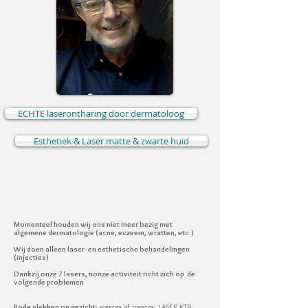
ECHTE laserontharing door dermatoloog
Esthetiek & Laser matte & zwarte huid
Momenteel houden wij ons niet meer bezig met
algemene dermatologie (acne, eczeem, wratten, etc.)
Wij doen alleen laser- en esthetische behandelingen
(injecties)
Dankzij onze 7 lasers, n
onze activiteit richt zich op de
volgende problemen
Rode vlekken op gezicht
: rosacea of rosacea: LASER KTP