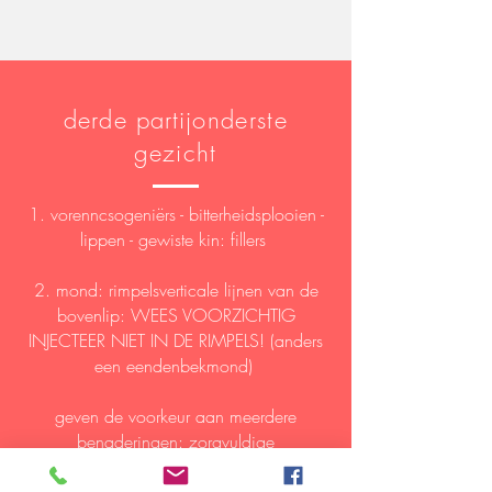
derde partij
onderste
gezicht
1. voren
ncsogeniërs
- bitterheidsplooien -
lippen - gewiste kin: fillers
2. mond: rimpels
verticale lijnen van de
bovenlip: WEES VOORZICHTIG
INJECTEER NIET IN DE RIMPELS! (anders
een eendenbekmond)
geven de voorkeur aan meerdere
benaderingen: zorgvuldige
neuromodulatie labiale spier - filler in de