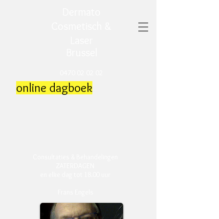
Dermato
Cosmetisch &
Laser
Brussel
0470 02 02 02
online dagboek
Consultaties & Behandelingen
ZATERDAGEN
en elke dag tot 18.00 uur
Frans Engels