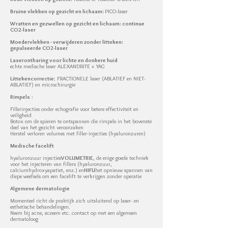
Bruine vlekken op gezicht en lichaam:
PICO-laser
Wratten en gezwellen op gezicht en lichaam: continue
CO2-laser
Moedervlekken - verwijderen zonder litteken:
gepulseerde CO2-laser
Laserontharing voor lichte en donkere huid
echte medische laser ALEXANDRITE + YAG
Littekencorrectie
: FRACTIONELE laser (ABLATIEF en NIET-
ABLATIEF) en microchirurgie
Rimpels
:
Fillerinjecties onder echografie voor betere effectiviteit en
veiligheid
Botox om de spieren te ontspannen die rimpels in het bovenste
deel van het gezicht veroorzaken
Herstel verloren volumes met filler-injecties (hyaluronzuren)
Medische facelift
hyaluronzuur injecties
VOLUMETRIE
, de enige goede techniek
voor het injecteren van fillers (hyaluronzuur,
calciumhydroxyapatiet, enz.) en
HIFU
het opnieuw spannen van
diepe weefsels om een facelift te verkrijgen zonder operatie
Algemene dermatologie
Momenteel richt de praktijk zich uitsluitend op laser- en
esthetische behandelingen.
Neem bij acne, eczeem etc. contact op met een algemeen
dermatoloog