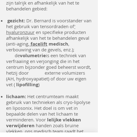
zijn talrijk en afhankelijk van het te
behandelen gebied:
gezicht:
Dr. Bernard is voorstander van
het gebruik van tensordraden of
'
hyaluronzuur
en specifieke producten
afhankelijk van het te behandelen geval
(anti-aging,
facelift
medisch
,
verbouwing van de gevels, enz.);
de
volumetrie
is een techniek van
verfraaiing en verjonging die in het
centrum bijzonder goed beheerst wordt,
hetzij door externe volumizers
(AH, hydroxyapatiet) of door uw eigen
vet (
lipofilling
)
lichaam:
Het centrumteam maakt
gebruik van technieken als cryo-lipolyse
en liposonix. Het doel is om vet in
bepaalde delen van het lichaam te
verminderen. Voor
lelijke vlekken
verwijderen
handen zoals bruine
vlekken, ons medisch team raadt het