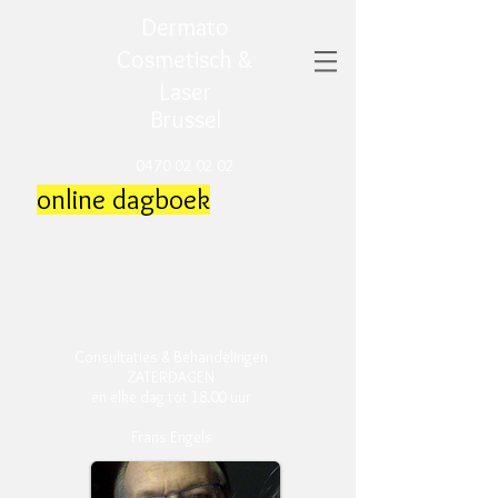
Dermato
Cosmetisch &
Laser
Brussel
0470 02 02 02
online dagboek
Consultaties & Behandelingen
ZATERDAGEN
en elke dag tot 18.00 uur
Frans Engels