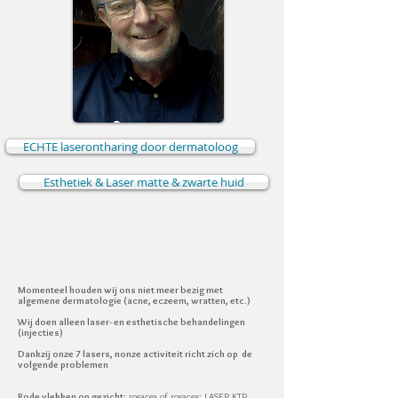
ECHTE laserontharing door dermatoloog
Esthetiek & Laser matte & zwarte huid
Momenteel houden wij ons niet meer bezig met
algemene dermatologie (acne, eczeem, wratten, etc.)
Wij doen alleen laser- en esthetische behandelingen
(injecties)
Dankzij onze 7 lasers, n
onze activiteit richt zich op de
volgende problemen
Rode vlekken op gezicht
: rosacea of rosacea: LASER KTP