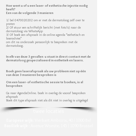
Hoe weet u of u een laser- of esthetische injectie nodig
heeft?
Een van de volgende 3 manieren
1/ bel 0470020202 om er met de dermatoloog zelf over te
praten
2/ Of stuur een schriftelijk bericht (met foto's) naar de
dermatoloog via WhatsApp
3/ Of boek een afspraak in de online agenda “esthetisch en
laseradvies”
om dit na onderzoek persoonlijk te bespreken met de
dermatoloog.
In elk van deze 3 gevallen u staat in direct contact met de
dermatoloog gespecialiseerd in esthetiek en lasers.
Boek geen laserafspraak als uw probleem niet op één
van deze 3 manieren besproken is
Om een laser- of esthetische sessie te boeken, is al
besproken
Ga naar AgendaOnline. boek in overleg de vooraf besproken
afspraak
Boek dit type afspraak niet als dit niet in overleg is uitgelegd
twee locaties
Europese wijk
: Vierkant Ambiorix, 40 / 1000 Bxl
Basiliek wijk
: Avenue Woeste, 145 / 1090 Brussel