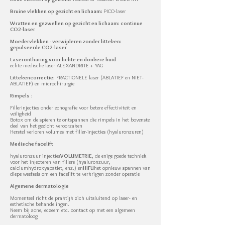
Bruine vlekken op gezicht en lichaam:
PICO-laser
Wratten en gezwellen op gezicht en lichaam: continue
CO2-laser
Moedervlekken - verwijderen zonder litteken:
gepulseerde CO2-laser
Laserontharing voor lichte en donkere huid
echte medische laser ALEXANDRITE + YAG
Littekencorrectie
: FRACTIONELE laser (ABLATIEF en NIET-
ABLATIEF) en microchirurgie
Rimpels
:
Fillerinjecties onder echografie voor betere effectiviteit en
veiligheid
Botox om de spieren te ontspannen die rimpels in het bovenste
deel van het gezicht veroorzaken
Herstel verloren volumes met filler-injecties (hyaluronzuren)
Medische facelift
hyaluronzuur injecties
VOLUMETRIE
, de enige goede techniek
voor het injecteren van fillers (hyaluronzuur,
calciumhydroxyapatiet, enz.) en
HIFU
het opnieuw spannen van
diepe weefsels om een facelift te verkrijgen zonder operatie
Algemene dermatologie
Momenteel richt de praktijk zich uitsluitend op laser- en
esthetische behandelingen.
Neem bij acne, eczeem etc. contact op met een algemeen
dermatoloog