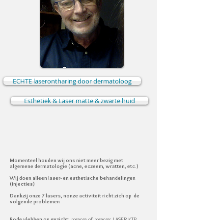
ECHTE laserontharing door dermatoloog
Esthetiek & Laser matte & zwarte huid
Momenteel houden wij ons niet meer bezig met
algemene dermatologie (acne, eczeem, wratten, etc.)
Wij doen alleen laser- en esthetische behandelingen
(injecties)
Dankzij onze 7 lasers, n
onze activiteit richt zich op de
volgende problemen
Rode vlekken op gezicht
: rosacea of rosacea: LASER KTP