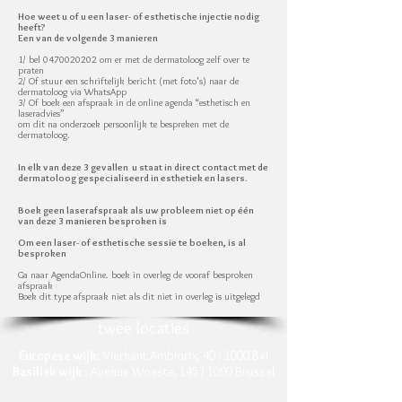
Hoe weet u of u een laser- of esthetische injectie nodig
heeft?
Een van de volgende 3 manieren
1/ bel 0470020202 om er met de dermatoloog zelf over te
praten
2/ Of stuur een schriftelijk bericht (met foto's) naar de
dermatoloog via WhatsApp
3/ Of boek een afspraak in de online agenda “esthetisch en
laseradvies”
om dit na onderzoek persoonlijk te bespreken met de
dermatoloog.
In elk van deze 3 gevallen u staat in direct contact met de
dermatoloog gespecialiseerd in esthetiek en lasers.
Boek geen laserafspraak als uw probleem niet op één
van deze 3 manieren besproken is
Om een laser- of esthetische sessie te boeken, is al
besproken
Ga naar AgendaOnline. boek in overleg de vooraf besproken
afspraak
Boek dit type afspraak niet als dit niet in overleg is uitgelegd
twee locaties
Europese wijk
: Vierkant Ambiorix, 40 / 1000 Bxl
Basiliek wijk
: Avenue Woeste, 145 / 1090 Brussel