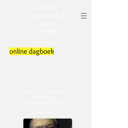
Dermato
Cosmetisch &
Laser
Brussel
0470 02 02 02
online dagboek
Consultaties & Behandelingen
ZATERDAGEN
en elke dag tot 18.00 uur
Frans Engels