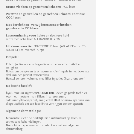
Bruine vlekken op gezicht en lichaam:
PICO-laser
Wratten en gezwellen op gezicht en lichaam: continue
CO2-laser
Moedervlekken - verwijderen zonder litteken:
gepulseerde CO2-laser
Laserontharing voor lichte en donkere huid
echte medische laser ALEXANDRITE + YAG
Littekencorrectie
: FRACTIONELE laser (ABLATIEF en NIET-
ABLATIEF) en microchirurgie
Rimpels
:
Fillerinjecties onder echografie voor betere effectiviteit en
veiligheid
Botox om de spieren te ontspannen die rimpels in het bovenste
deel van het gezicht veroorzaken
Herstel verloren volumes met filler-injecties (hyaluronzuren)
Medische facelift
hyaluronzuur injecties
VOLUMETRIE
, de enige goede techniek
voor het injecteren van fillers (hyaluronzuur,
calciumhydroxyapatiet, enz.) en
HIFU
het opnieuw spannen van
diepe weefsels om een facelift te verkrijgen zonder operatie
Algemene dermatologie
Momenteel richt de praktijk zich uitsluitend op laser- en
esthetische behandelingen.
Neem bij acne, eczeem etc. contact op met een algemeen
dermatoloog