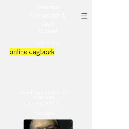
Dermato
Cosmetisch &
Laser
Brussel
0470 02 02 02
online dagboek
Consultaties & Behandelingen
ZATERDAGEN
en elke dag tot 18.00 uur
Frans Engels