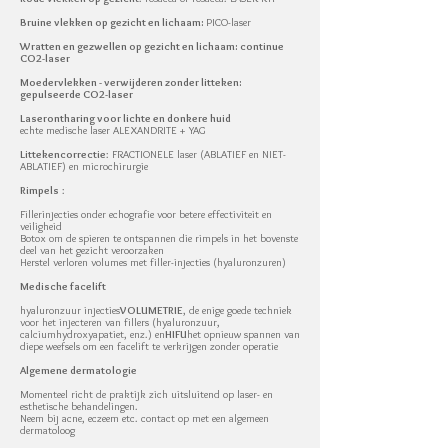
Bruine vlekken op gezicht en lichaam:
PICO-laser
Wratten en gezwellen op gezicht en lichaam: continue
CO2-laser
Moedervlekken - verwijderen zonder litteken:
gepulseerde CO2-laser
Laserontharing voor lichte en donkere huid
echte medische laser ALEXANDRITE + YAG
Littekencorrectie
: FRACTIONELE laser (ABLATIEF en NIET-
ABLATIEF) en microchirurgie
Rimpels
:
Fillerinjecties onder echografie voor betere effectiviteit en
veiligheid
Botox om de spieren te ontspannen die rimpels in het bovenste
deel van het gezicht veroorzaken
Herstel verloren volumes met filler-injecties (hyaluronzuren)
Medische facelift
hyaluronzuur injecties
VOLUMETRIE
, de enige goede techniek
voor het injecteren van fillers (hyaluronzuur,
calciumhydroxyapatiet, enz.) en
HIFU
het opnieuw spannen van
diepe weefsels om een facelift te verkrijgen zonder operatie
Algemene dermatologie
Momenteel richt de praktijk zich uitsluitend op laser- en
esthetische behandelingen.
Neem bij acne, eczeem etc. contact op met een algemeen
dermatoloog