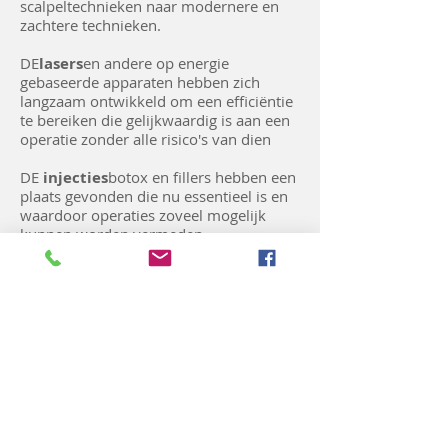
scalpeltechnieken naar modernere en
zachtere technieken.
DE
lasers
en andere op energie
gebaseerde apparaten hebben zich
langzaam ontwikkeld om een efficiëntie
te bereiken die gelijkwaardig is aan een
operatie zonder alle risico's van dien
DE
injecties
botox en fillers hebben een
plaats gevonden die nu essentieel is en
waardoor operaties zoveel mogelijk
kunnen worden vermeden.
Langzaam de
preventieve technieken
hebben hun plek gevonden en zijn
populair bij patiënten
Eindelijk, de
Autologe esthetiek
zoals
we het hebben ontworpen en
gepromoot, wordt het ongetwijfeld het
beste (effectief en goedaardig). Het
gebruikt alle hulpbronnen die we in ons
lichaam hebben om vermoeide weefsels