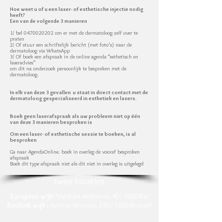
Hoe weet u of u een laser- of esthetische injectie nodig
heeft?
Een van de volgende 3 manieren
1/ bel 0470020202 om er met de dermatoloog zelf over te
praten
2/ Of stuur een schriftelijk bericht (met foto's) naar de
dermatoloog via WhatsApp
3/ Of boek een afspraak in de online agenda “esthetisch en
laseradvies”
om dit na onderzoek persoonlijk te bespreken met de
dermatoloog.
In elk van deze 3 gevallen u staat in direct contact met de
dermatoloog gespecialiseerd in esthetiek en lasers.
Boek geen laserafspraak als uw probleem niet op één
van deze 3 manieren besproken is
Om een laser- of esthetische sessie te boeken, is al
besproken
Ga naar AgendaOnline. boek in overleg de vooraf besproken
afspraak
Boek dit type afspraak niet als dit niet in overleg is uitgelegd
twee locaties
Europese wijk
: Vierkant Ambiorix, 40 / 1000 Bxl
Basiliek wijk
: Avenue Woeste, 145 / 1090 Brussel