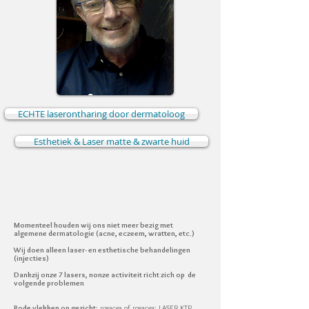
ECHTE laserontharing door dermatoloog
Esthetiek & Laser matte & zwarte huid
Momenteel houden wij ons niet meer bezig met
algemene dermatologie (acne, eczeem, wratten, etc.)
Wij doen alleen laser- en esthetische behandelingen
(injecties)
Dankzij onze 7 lasers, n
onze activiteit richt zich op de
volgende problemen
Rode vlekken op gezicht
: rosacea of rosacea: LASER KTP