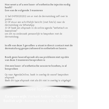
Hoe weet u of u een laser- of esthetische injectie nodig
heeft?
Een van de volgende 3 manieren
1/ bel 0470020202 om er met de dermatoloog zelf over te
praten
2/ Of stuur een schriftelijk bericht (met foto's) naar de
dermatoloog via WhatsApp
3/ Of boek een afspraak in de online agenda “esthetisch en
laseradvies”
om dit na onderzoek persoonlijk te bespreken met de
dermatoloog.
In elk van deze 3 gevallen u staat in direct contact met de
dermatoloog gespecialiseerd in esthetiek en lasers.
Boek geen laserafspraak als uw probleem niet op één
van deze 3 manieren besproken is
Om een laser- of esthetische sessie te boeken, is al
besproken
Ga naar AgendaOnline. boek in overleg de vooraf besproken
afspraak
Boek dit type afspraak niet als dit niet in overleg is uitgelegd
twee locaties
Europese wijk
: Vierkant Ambiorix, 40 / 1000 Bxl
Basiliek wijk
: Avenue Woeste, 145 / 1090 Brussel