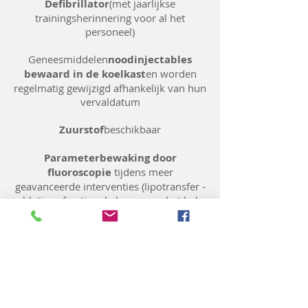
Defibrillator
(met jaarlijkse
trainingsherinnering voor al het
personeel)
Geneesmiddelen
noodinjectables
bewaard in de koelkast
en worden
regelmatig gewijzigd afhankelijk van hun
vervaldatum
Zuurstof
beschikbaar
Parameterbewaking door
fluoroscopie
tijdens meer
geavanceerde interventies (lipotransfer -
ablatieve fractionele laser voor het hele
gezicht met meerdere
rompzenuwblokkades van het gezicht.
Procedure en laserkamer
gescheiden
van de spreekkamer
geventileerd - airconditioning -
rookafzuiging