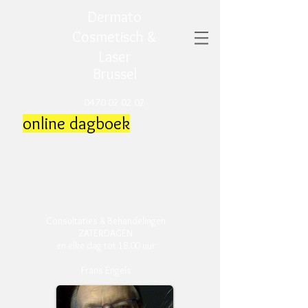
Dermato
Cosmetisch &
Laser
Brussel
0470 02 02 02
online dagboek
Consultaties & Behandelingen
ZATERDAGEN
en elke dag tot 18.00 uur
Frans Engels