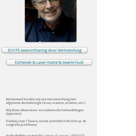
ECHTE laserontharing door dermatoloog
Esthetiek & Laser matte & zwarte huid
Momenteel houden wij ons niet meer bezig met
algemene dermatologie (acne, eczeem, wratten, etc.)
Wij doen alleen laser- en esthetische behandelingen
(injecties)
Dankzij onze 7 lasers, n
onze activiteit richt zich op de
volgende problemen
Rode vlekken op gezicht
: rosacea of rosacea: LASER KTP