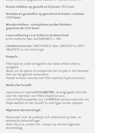
Bruine vlekken op gezicht en lichaam:
PICO-laser
Wratten en gezwellen op gezicht en lichaam: continue
CO2-laser
Moedervlekken - verwijderen zonder litteken:
gepulseerde CO2-laser
Laserontharing voor lichte en donkere huid
echte medische laser ALEXANDRITE + YAG
Littekencorrectie
: FRACTIONELE laser (ABLATIEF en NIET-
ABLATIEF) en microchirurgie
Rimpels
:
Fillerinjecties onder echografie voor betere effectiviteit en
veiligheid
Botox om de spieren te ontspannen die rimpels in het bovenste
deel van het gezicht veroorzaken
Herstel verloren volumes met filler-injecties (hyaluronzuren)
Medische facelift
hyaluronzuur injecties
VOLUMETRIE
, de enige goede techniek
voor het injecteren van fillers (hyaluronzuur,
calciumhydroxyapatiet, enz.) en
HIFU
het opnieuw spannen van
diepe weefsels om een facelift te verkrijgen zonder operatie
Algemene dermatologie
Momenteel richt de praktijk zich uitsluitend op laser- en
esthetische behandelingen.
Neem bij acne, eczeem etc. contact op met een algemeen
dermatoloog