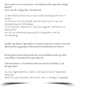
Hoe weet u of u een laser- of esthetische injectie nodig
heeft?
Een van de volgende 3 manieren
1/ bel 0470020202 om er met de dermatoloog zelf over te
praten
2/ Of stuur een schriftelijk bericht (met foto's) naar de
dermatoloog via WhatsApp
3/ Of boek een afspraak in de online agenda “esthetisch en
laseradvies”
om dit na onderzoek persoonlijk te bespreken met de
dermatoloog.
In elk van deze 3 gevallen u staat in direct contact met de
dermatoloog gespecialiseerd in esthetiek en lasers.
Boek geen laserafspraak als uw probleem niet op één
van deze 3 manieren besproken is
Om een laser- of esthetische sessie te boeken, is al
besproken
Ga naar AgendaOnline. boek in overleg de vooraf besproken
afspraak
Boek dit type afspraak niet als dit niet in overleg is uitgelegd
twee locaties
Europese wijk
: Vierkant Ambiorix, 40 / 1000 Bxl
Basiliek wijk
: Avenue Woeste, 145 / 1090 Brussel