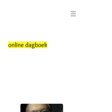
Dermato
Cosmetisch &
Laser
Brussel
0470 02 02 02
online dagboek
Consultaties & Behandelingen
ZATERDAGEN
en elke dag tot 18.00 uur
Frans Engels