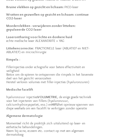
Bruine vlekken op gezicht en lichaam:
PICO-laser
Wratten en gezwellen op gezicht en lichaam: continue
CO2-laser
Moedervlekken - verwijderen zonder litteken:
gepulseerde CO2-laser
Laserontharing voor lichte en donkere huid
echte medische laser ALEXANDRITE + YAG
Littekencorrectie
: FRACTIONELE laser (ABLATIEF en NIET-
ABLATIEF) en microchirurgie
Rimpels
:
Fillerinjecties onder echografie voor betere effectiviteit en
veiligheid
Botox om de spieren te ontspannen die rimpels in het bovenste
deel van het gezicht veroorzaken
Herstel verloren volumes met filler-injecties (hyaluronzuren)
Medische facelift
hyaluronzuur injecties
VOLUMETRIE
, de enige goede techniek
voor het injecteren van fillers (hyaluronzuur,
calciumhydroxyapatiet, enz.) en
HIFU
het opnieuw spannen van
diepe weefsels om een facelift te verkrijgen zonder operatie
Algemene dermatologie
Momenteel richt de praktijk zich uitsluitend op laser- en
esthetische behandelingen.
Neem bij acne, eczeem etc. contact op met een algemeen
dermatoloog