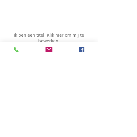
My Items
Ik ben een titel. ​Klik hier om mij te
bewerken.
Basiliek wijk
Charles Woestelaan
145 - 1090
Brussel
0470 02 02 02
elke dag overleg
overleg op zaterdag
Doe met ons mee