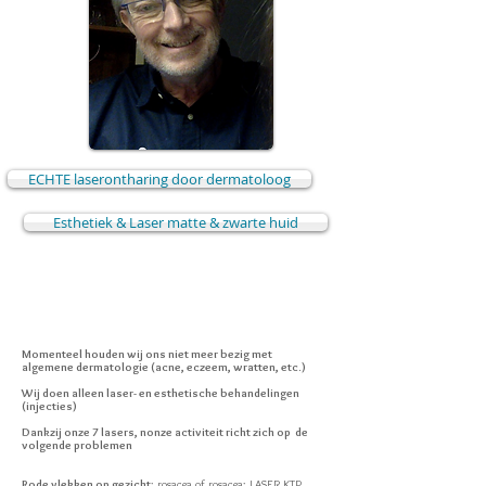
ECHTE laserontharing door dermatoloog
Esthetiek & Laser matte & zwarte huid
Momenteel houden wij ons niet meer bezig met
algemene dermatologie (acne, eczeem, wratten, etc.)
Wij doen alleen laser- en esthetische behandelingen
(injecties)
Dankzij onze 7 lasers, n
onze activiteit richt zich op de
volgende problemen
Rode vlekken op gezicht
: rosacea of rosacea: LASER KTP