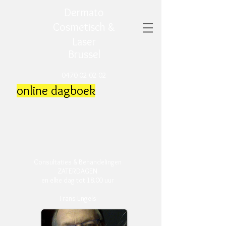
Dermato
Cosmetisch &
Laser
Brussel
0470 02 02 02
online dagboek
Consultaties & Behandelingen
ZATERDAGEN
en elke dag tot 18.00 uur
Frans Engels