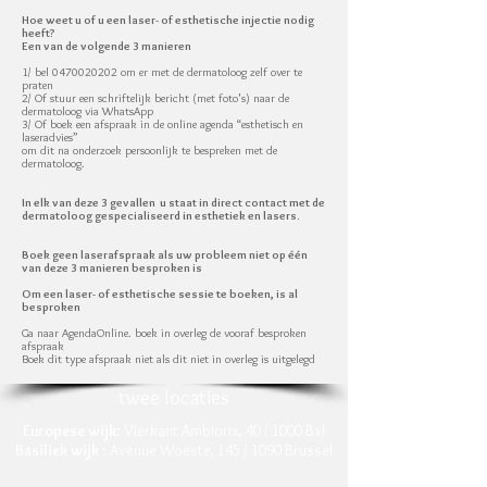
Hoe weet u of u een laser- of esthetische injectie nodig
heeft?
Een van de volgende 3 manieren
1/ bel 0470020202 om er met de dermatoloog zelf over te
praten
2/ Of stuur een schriftelijk bericht (met foto's) naar de
dermatoloog via WhatsApp
3/ Of boek een afspraak in de online agenda “esthetisch en
laseradvies”
om dit na onderzoek persoonlijk te bespreken met de
dermatoloog.
In elk van deze 3 gevallen u staat in direct contact met de
dermatoloog gespecialiseerd in esthetiek en lasers.
Boek geen laserafspraak als uw probleem niet op één
van deze 3 manieren besproken is
Om een laser- of esthetische sessie te boeken, is al
besproken
Ga naar AgendaOnline. boek in overleg de vooraf besproken
afspraak
Boek dit type afspraak niet als dit niet in overleg is uitgelegd
twee locaties
Europese wijk
: Vierkant Ambiorix, 40 / 1000 Bxl
Basiliek wijk
: Avenue Woeste, 145 / 1090 Brussel