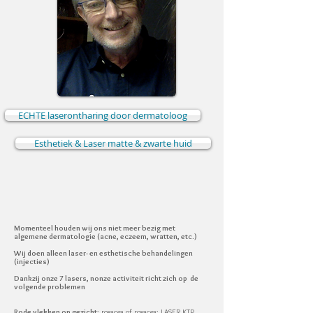
ECHTE laserontharing door dermatoloog
Esthetiek & Laser matte & zwarte huid
Momenteel houden wij ons niet meer bezig met
algemene dermatologie (acne, eczeem, wratten, etc.)
Wij doen alleen laser- en esthetische behandelingen
(injecties)
Dankzij onze 7 lasers, n
onze activiteit richt zich op de
volgende problemen
Rode vlekken op gezicht
: rosacea of rosacea: LASER KTP