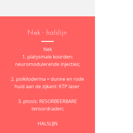
Nek -
halslijn
Nek
1. platysmale koorden:
neuromodulerende injecties;
2. poikiloderma = dunne en rode
huid aan de zijkant: KTP laser
3. ptosis: RESORBEERBARE
tensordraden;
HALSLIJN