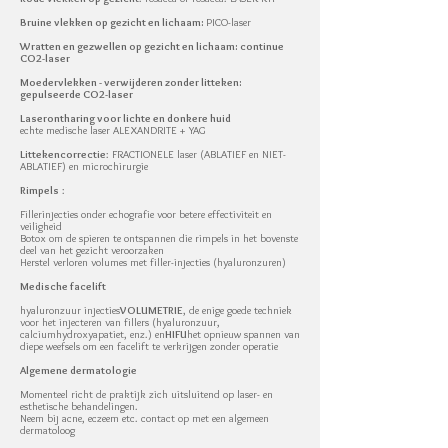
Bruine vlekken op gezicht en lichaam:
PICO-laser
Wratten en gezwellen op gezicht en lichaam: continue
CO2-laser
Moedervlekken - verwijderen zonder litteken:
gepulseerde CO2-laser
Laserontharing voor lichte en donkere huid
echte medische laser ALEXANDRITE + YAG
Littekencorrectie
: FRACTIONELE laser (ABLATIEF en NIET-
ABLATIEF) en microchirurgie
Rimpels
:
Fillerinjecties onder echografie voor betere effectiviteit en
veiligheid
Botox om de spieren te ontspannen die rimpels in het bovenste
deel van het gezicht veroorzaken
Herstel verloren volumes met filler-injecties (hyaluronzuren)
Medische facelift
hyaluronzuur injecties
VOLUMETRIE
, de enige goede techniek
voor het injecteren van fillers (hyaluronzuur,
calciumhydroxyapatiet, enz.) en
HIFU
het opnieuw spannen van
diepe weefsels om een facelift te verkrijgen zonder operatie
Algemene dermatologie
Momenteel richt de praktijk zich uitsluitend op laser- en
esthetische behandelingen.
Neem bij acne, eczeem etc. contact op met een algemeen
dermatoloog