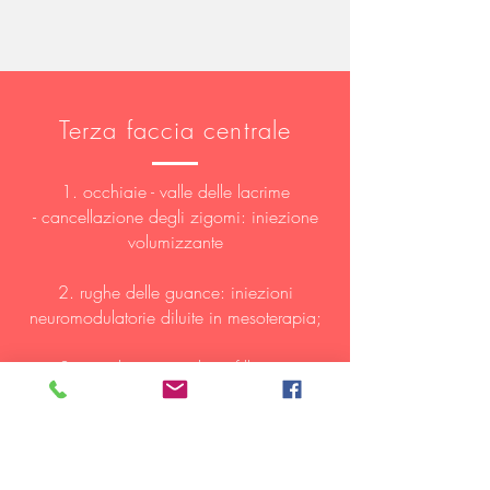
Terza faccia centrale
1. occhiaie - valle delle lacrime
-
cancellazione degli zigomi: iniezione
volumizzante
2. rughe delle guance: iniezioni
neuromodulatorie diluite in mesoterapia;
3. rinoplastica medica: filler per
raddrizzare le protuberanze o gli
avvallamenti del naso;
4. cicatrici da acne: laser resurfacing