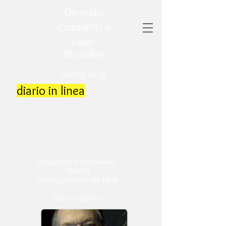
Dermato
Cosmetici e
Laser
Bruxelles
0470 02 02 02
diario in linea
Consulenze & Trattamenti
SABATO
e tutti i giorni fino alle 18:00
francese/inglese