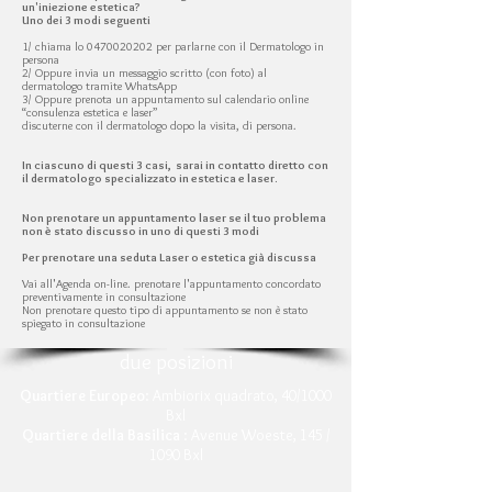
un'iniezione estetica?
Uno dei 3 modi seguenti
1/ chiama lo 0470020202 per parlarne con il Dermatologo in
persona
2/ Oppure invia un messaggio scritto (con foto) al
dermatologo tramite WhatsApp
3/ Oppure prenota un appuntamento sul calendario online
“consulenza estetica e laser”
discuterne con il dermatologo dopo la visita, di persona.
In ciascuno di questi 3 casi, sarai in contatto diretto con
il dermatologo specializzato in estetica e laser.
Non prenotare un appuntamento laser se il tuo problema
non è stato discusso in uno di questi 3 modi
Per prenotare una seduta Laser o estetica già discussa
Vai all'Agenda on-line. prenotare l'appuntamento concordato
preventivamente in consultazione
Non prenotare questo tipo di appuntamento se non è stato
spiegato in consultazione
due posizioni
Quartiere Europeo
: Ambiorix quadrato, 40/1000
Bxl
Quartiere della Basilica
: Avenue Woeste, 145 /
1090 Bxl