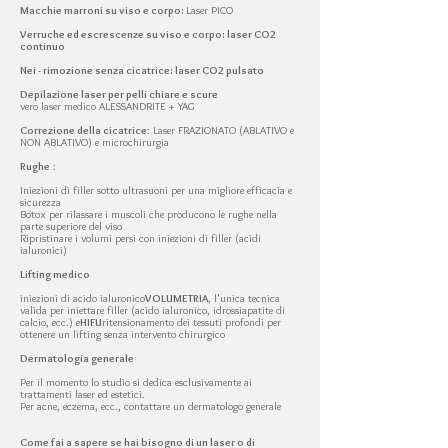
Macchie marroni su viso e corpo:
Laser PICO
Verruche ed escrescenze su viso e corpo: laser CO2
continuo
Nei - rimozione senza cicatrice: laser CO2 pulsato
Depilazione laser per pelli chiare e scure
vero laser medico ALESSANDRITE + YAG
Correzione della cicatrice
: Laser FRAZIONATO (ABLATIVO e
NON ABLATIVO) e microchirurgia
Rughe
:
Iniezioni di filler sotto ultrasuoni per una migliore efficacia e
sicurezza
Botox per rilassare i muscoli che producono le rughe nella
parte superiore del viso
Ripristinare i volumi persi con iniezioni di filler (acidi
ialuronici)
Lifting medico
iniezioni di acido ialuronico
VOLUMETRIA
, l'unica tecnica
valida per iniettare filler (acido ialuronico, idrossiapatite di
calcio, ecc.) e
HIFU
ritensionamento dei tessuti profondi per
ottenere un lifting senza intervento chirurgico
Dermatologia generale
Per il momento lo studio si dedica esclusivamente ai
trattamenti laser ed estetici.
Per acne, eczema, ecc., contattare un dermatologo generale
Come fai a sapere se hai bisogno di un laser o di