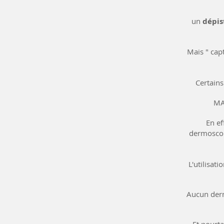
un
dépis
Mais " cap
Certains
MAI
En ef
dermoscop
L'utilisat
Aucun derm