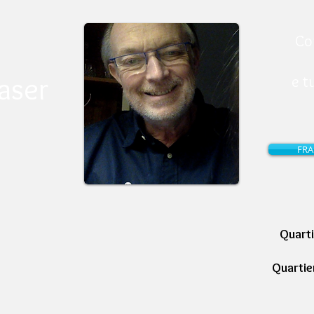
Co
aser
e tu
FRA
Quart
Quartier