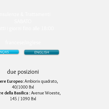
nsulenze & Trattamenti
SABATO
tti i giorni fino alle 18:00
francese/inglese
NÇAIS
ENGLISH
due posizioni
iere Europeo
: Ambiorix quadrato,
40/1000 Bxl
e della Basilica
: Avenue Woeste,
145 / 1090 Bxl