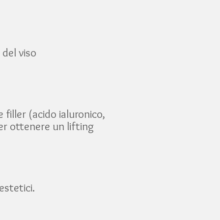
 del viso
e filler (acido ialuronico,
r ottenere un lifting
stetici.