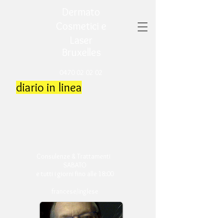
Dermato
Cosmetici e
Laser
Bruxelles
0470 02 02 02
diario in linea
Consulenze & Trattamenti
SABATO
e tutti i giorni fino alle 18:00
francese/inglese