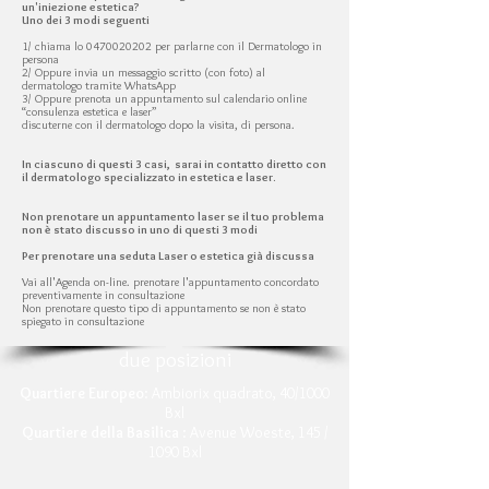
un'iniezione estetica?
Uno dei 3 modi seguenti
1/ chiama lo 0470020202 per parlarne con il Dermatologo in
persona
2/ Oppure invia un messaggio scritto (con foto) al
dermatologo tramite WhatsApp
3/ Oppure prenota un appuntamento sul calendario online
“consulenza estetica e laser”
discuterne con il dermatologo dopo la visita, di persona.
In ciascuno di questi 3 casi, sarai in contatto diretto con
il dermatologo specializzato in estetica e laser.
Non prenotare un appuntamento laser se il tuo problema
non è stato discusso in uno di questi 3 modi
Per prenotare una seduta Laser o estetica già discussa
Vai all'Agenda on-line. prenotare l'appuntamento concordato
preventivamente in consultazione
Non prenotare questo tipo di appuntamento se non è stato
spiegato in consultazione
due posizioni
Quartiere Europeo
: Ambiorix quadrato, 40/1000
Bxl
Quartiere della Basilica
: Avenue Woeste, 145 /
1090 Bxl