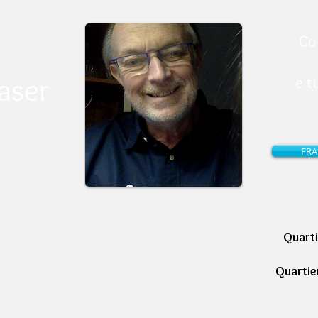
Co
aser
e tu
FRA
Quart
Quartier