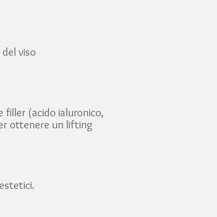
 del viso
e filler (acido ialuronico,
r ottenere un lifting
stetici.