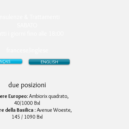
nsulenze & Trattamenti
SABATO
tti i giorni fino alle 18:00
francese/inglese
NÇAIS
ENGLISH
due posizioni
iere Europeo
: Ambiorix quadrato,
40/1000 Bxl
e della Basilica
: Avenue Woeste,
145 / 1090 Bxl