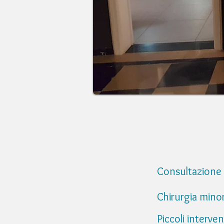
Consul
Chirurgia m
Piccoli int