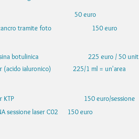
llergici 50 euro
del cancro tramite foto 150 euro
i tossina botulinica 225 euro / 50 unità (
filler (acido ialuronico) 225/1 ml = un'area
- Laser KTP 150 euro/sessione
UNA sessione laser C02 150 euro