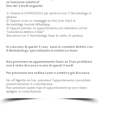
un'iniezione estetica?
Uno dei 3 modi seguenti
1/ chiama lo 0470020202 per parlarne con il Dermatologo in
persona
2/ Oppure invia un messaggio scritto (con foto) al
dermatologo tramite WhatsApp
3/ Oppure prenota un appuntamento sul calendario online
“consulenza estetica e laser”
discuterne con il dermatologo dopo la visita, di persona.
In ciascuno di questi 3 casi, sarai in contatto diretto con
il dermatologo specializzato in estetica e laser.
Non prenotare un appuntamento laser se il tuo problema
non è stato discusso in uno di questi 3 modi
Per prenotare una seduta Laser o estetica già discussa
Vai all'Agenda on-line. prenotare l'appuntamento concordato
preventivamente in consultazione
Non prenotare questo tipo di appuntamento se non è stato
spiegato in consultazione
due posizioni
Quartiere Europeo
: Ambiorix quadrato, 40/1000
Bxl
Quartiere della Basilica
: Avenue Woeste, 145 /
1090 Bxl