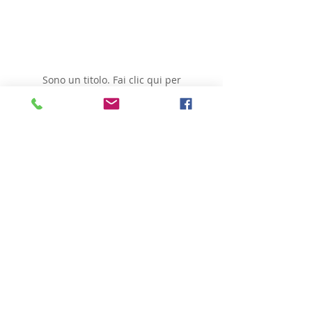
My Items
Sono un titolo. ​Fai clic qui per
modificarmi.
Quartiere della Basilica
Avenue Charles Woeste
145 - 1090
Bruxelles
0470 02 02 02
consultazione ogni giorno
consultazione il sabato
Unisciti a noi