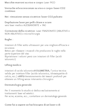
Macchie marroni su viso e corpo:
Laser PICO
Verruche ed escrescenze su viso e corpo: laser CO2
continuo
Nei - rimozione senza cicatrice: laser CO2 pulsato
Depilazione laser per pelli chiare e scure
vero laser medico ALESSANDRITE + YAG
Correzione della cicatrice
: Laser FRAZIONATO (ABLATIVO e
NON ABLATIVO) e microchirurgia
Rughe
:
Iniezioni di filler sotto ultrasuoni per una migliore efficacia e
sicurezza
Botox per rilassare i muscoli che producono le rughe nella
parte superiore del viso
Ripristinare i volumi persi con iniezioni di filler (acidi
ialuronici)
Lifting medico
iniezioni di acido ialuronico
VOLUMETRIA
, l'unica tecnica
valida per iniettare filler (acido ialuronico, idrossiapatite di
calcio, ecc.) e
HIFU
ritensionamento dei tessuti profondi per
ottenere un lifting senza intervento chirurgico
Dermatologia generale
Per il momento lo studio si dedica esclusivamente ai
trattamenti laser ed estetici.
Per acne, eczema, ecc., contattare un dermatologo generale
Come fai a sapere se hai bisogno di un laser o di