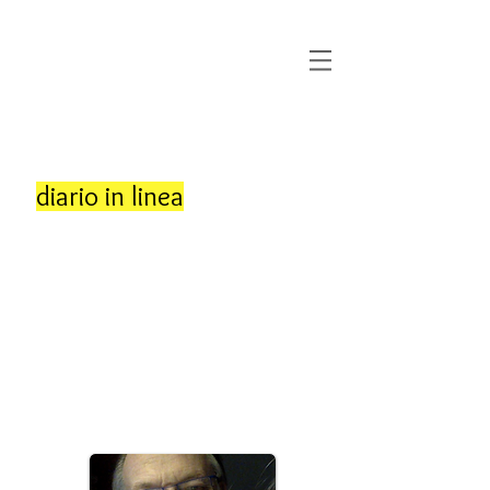
Dermato
Cosmetici e
Laser
Bruxelles
0470 02 02 02
diario in linea
Consulenze & Trattamenti
SABATO
e tutti i giorni fino alle 18:00
francese/inglese