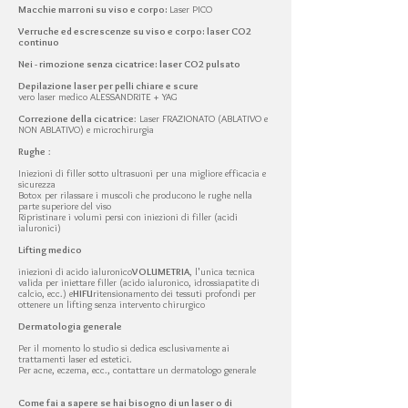
Macchie marroni su viso e corpo:
Laser PICO
Verruche ed escrescenze su viso e corpo: laser CO2
continuo
Nei - rimozione senza cicatrice: laser CO2 pulsato
Depilazione laser per pelli chiare e scure
vero laser medico ALESSANDRITE + YAG
Correzione della cicatrice
: Laser FRAZIONATO (ABLATIVO e
NON ABLATIVO) e microchirurgia
Rughe
:
Iniezioni di filler sotto ultrasuoni per una migliore efficacia e
sicurezza
Botox per rilassare i muscoli che producono le rughe nella
parte superiore del viso
Ripristinare i volumi persi con iniezioni di filler (acidi
ialuronici)
Lifting medico
iniezioni di acido ialuronico
VOLUMETRIA
, l'unica tecnica
valida per iniettare filler (acido ialuronico, idrossiapatite di
calcio, ecc.) e
HIFU
ritensionamento dei tessuti profondi per
ottenere un lifting senza intervento chirurgico
Dermatologia generale
Per il momento lo studio si dedica esclusivamente ai
trattamenti laser ed estetici.
Per acne, eczema, ecc., contattare un dermatologo generale
Come fai a sapere se hai bisogno di un laser o di