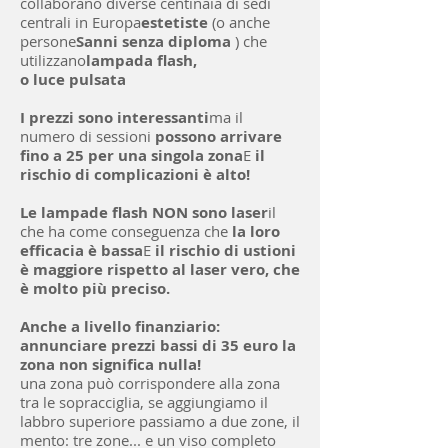
collaborano diverse centinaia di sedi
centrali in Europa
estetiste
(o anche
persone
S
anni senza diploma
) che
utilizzano
lampada flash,
o luce pulsata
I prezzi sono interessanti
ma il
numero di sessioni
possono arrivare
fino a 25 per una singola zona
E
il
rischio di complicazioni è alto!
Le lampade flash NON sono laser
il
che ha come conseguenza che
la loro
efficacia è bassa
E
il rischio di ustioni
è maggiore rispetto al laser vero, che
è molto più preciso.
​Anche a livello finanziario:
annunciare prezzi bassi di 35 euro la
zona non significa nulla!
una zona può corrispondere alla zona
tra le sopracciglia, se aggiungiamo il
labbro superiore passiamo a due zone, il
mento: tre zone... e un viso completo