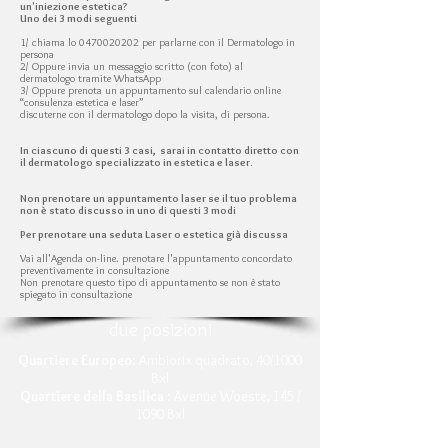
un'iniezione estetica?
Uno dei 3 modi seguenti
1/ chiama lo 0470020202 per parlarne con il Dermatologo in
persona
2/ Oppure invia un messaggio scritto (con foto) al
dermatologo tramite WhatsApp
3/ Oppure prenota un appuntamento sul calendario online
“consulenza estetica e laser”
discuterne con il dermatologo dopo la visita, di persona.
In ciascuno di questi 3 casi, sarai in contatto diretto con
il dermatologo specializzato in estetica e laser.
Non prenotare un appuntamento laser se il tuo problema
non è stato discusso in uno di questi 3 modi
Per prenotare una seduta Laser o estetica già discussa
Vai all'Agenda on-line. prenotare l'appuntamento concordato
preventivamente in consultazione
Non prenotare questo tipo di appuntamento se non è stato
spiegato in consultazione
due posizioni
Quartiere Europeo
: Ambiorix quadrato, 40/1000
Bxl
Quartiere della Basilica
: Avenue Woeste, 145 /
1090 Bxl