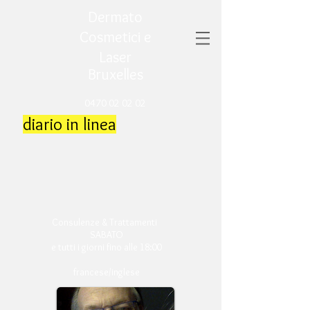
Dermato
Cosmetici e
Laser
Bruxelles
0470 02 02 02
diario in linea
Consulenze & Trattamenti
SABATO
e tutti i giorni fino alle 18:00
francese/inglese